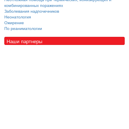
комбинированных поражениях
Заболевания надпочечников
Неонатология
Ожирение
По реаниматологии
Наши партнеры
© 2010 - 2021 / 03-Ektb.ru
Сайт о медицине и скорой помощи
.
Все права защищены. При копировании материалов ссылка