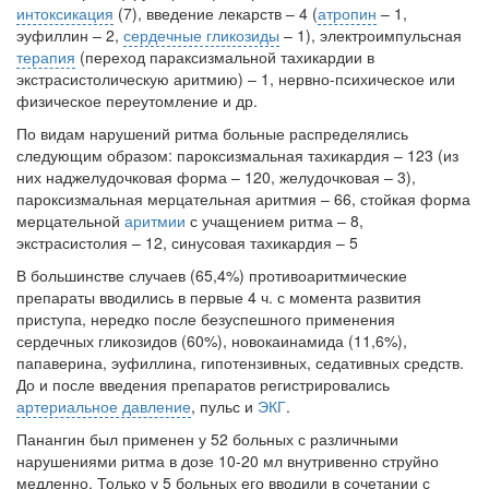
интоксикация
(7), введение лекарств – 4 (
атропин
– 1,
эуфиллин – 2,
сердечные гликозиды
– 1), электроимпульсная
терапия
(переход параксизмальной тахикардии в
экстрасистолическую аритмию) – 1, нервно-психическое или
физическое переутомление и др.
По видам нарушений ритма больные распределялись
следующим образом: пароксизмальная тахикардия – 123 (из
них наджелудочковая форма – 120, желудочковая – 3),
пароксизмальная мерцательная аритмия – 66, стойкая форма
мерцательной
аритмии
с учащением ритма – 8,
экстрасистолия – 12, синусовая тахикардия – 5
В большинстве случаев (65,4%) противоаритмические
препараты вводились в первые 4 ч. с момента развития
приступа, нередко после безуспешного применения
сердечных гликозидов (60%), новокаинамида (11,6%),
папаверина, эуфиллина, гипотензивных, седативных средств.
До и после введения препаратов регистрировались
артериальное давление
, пульс и
ЭКГ
.
Панангин был применен у 52 больных с различными
нарушениями ритма в дозе 10-20 мл внутривенно струйно
медленно. Только у 5 больных его вводили в сочетании с