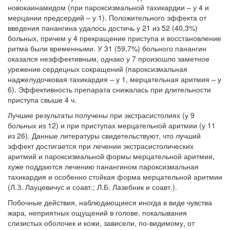
новокаинамидом (при пароксизмальной тахикардии – у 4 и
мерцании предсердий – у 1). Положительного эффекта от
введения панангина удалось достичь у 21 из 52 (40,3%)
больных, причем у 4 прекращение приступа и восстановление
ритма были временными. У 31 (59,7%) больного панангин
оказался неэффективным, однако у 7 произошло заметное
урежение сердецных сокращений (пароксизмальная
наджелудочковая тахикардия – у 1, мерцательная аритмия – у
6). Эффективность препарата снижалась при длительности
приступа свыше 4 ч.
Лучшие результаты получены при экстрасистолиях (у 9
больных из 12) и при приступах мерцательной аритмии (у 11
из 26). Данные литературы свидетельствуют, что лучший
эффект достигается при лечении экстрасистолических
аритмий и пароксизмальной формы мерцательной аритмии,
хуже поддаются лечению панангином пароксизмальная
тахикардия и особенно стойкая форма мерцательной аритмии
(Л.З. Лауцевичус и соавт.; Л.Б. Лазебник и соавт.).
Побочные действия, наблюдающиеся иногда в виде чувства
жара, неприятных ощущений в голове, покалывания
слизистых оболочек и кожи, зависели, по-видимому, от