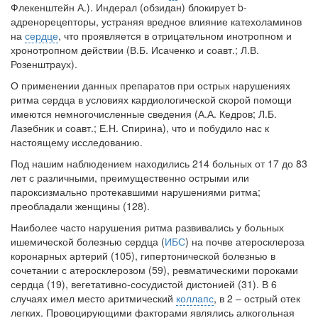
Флекенштейн А.). Индерал (обзидан) блокирует b-
адренорецепторы, устраняя вредное влияние катехоламинов
на
сердце
, что проявляется в отрицательном инотропном и
хронотропном действии (В.Б. Исаченко и соавт.; Л.В.
Розенштраух).
О применении данных препаратов при острых нарушениях
ритма сердца в условиях кардиологической скорой помощи
имеются немногочисленные сведения (А.А. Кедров; Л.Б.
Лазебник и соавт.; Е.Н. Спирина), что и побудило нас к
настоящему исследованию.
Под нашим наблюдением находились 214 больных от 17 до 83
лет с различными, преимущественно острыми или
пароксизмально протекавшими нарушениями ритма;
преобладали женщины (128).
Наиболее часто нарушения ритма развивались у больных
ишемической болезнью сердца (
ИБС
) на почве атеросклероза
коронарных артерий (105), гипертонической болезнью в
сочетании с атеросклерозом (59), ревматическими пороками
сердца (19), вегетативно-сосудистой дистонией (31). В 6
случаях имел место аритмический
коллапс
, в 2 – острый отек
легких. Провоцирующими факторами являлись алкогольная