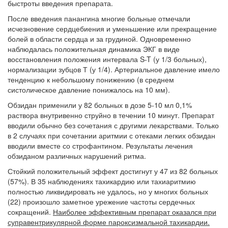
быстроты введения препарата.
После введения панангина многие больные отмечали
исчезновение сердцебиения и уменьшение или прекращение
болей в области сердца и за грудиной. Одновременно
наблюдалась положительная динамика ЭКГ в виде
восстановления положения интервала S-T (у 1/3 больных),
нормализации зубцов Т (у 1/4). Артериальное давление имело
тенденцию к небольшому понижению (в среднем
систолическое давление понижалось на 10 мм).
Обзидан применили у 82 больных в дозе 5-10 мл 0,1%
раствора внутривенно струйно в течении 10 минут. Препарат
вводили обычно без сочетания с другими лекарствами. Только
в 2 случаях при сочетании аритмии с отеками легких обзидан
вводили вместе со строфантином. Результаты лечения
обзиданом различных нарушений ритма.
Стойкий положительный эффект достигнут у 47 из 82 больных
(57%). В 35 наблюдениях тахикардию или тахиаритмию
полностью ликвидировать не удалось, но у многих больных
(22) произошло заметное урежение частоты сердечных
сокращений.
Наиболее эффективным препарат оказался при
суправентрикулярной форме пароксизмальной тахикардии.