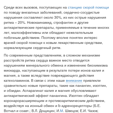
Среди всех вызовов,
поступающих на
станцию скорой помощи
по поводу внезапных заболеваний, сердечно-сосудистые
нарушения составляют около 30%, из них острые нарушения
ритма – 20%. Новокаинамид, строфантин и другие
антиаритмические препараты, применяемые в течение многих
лет, малоэффективны или обладают нежелательным
побочным действием. Поэтому вполне понятен интерес
врачей скорой помощи к новым лекарственным средствам,
нормализующим сердечный ритм.
По современным представлениям, в сложном механизме
расстройств ритма сердца важное место отводится
нарушениям минерального обмена и изменению биохимизма
миокарда, наступающим в результате потери ионов калия и
магния, а также вследствие повреждающего действия
катехоламинов. В связи с этим наше
внимание
привлекли
сравнительно новые препараты, такие как панангин, изоптин,
и обзидан. Аспарагинат калия и магния обусловливают
антиаритмический эффект панангина. Изоптин обладает
коронарорасширяющим и противоаритмическим действием,
воздействуя на ионный обмен и b-адренорецепторы (Б.Е.
Вотчал и соавт.; В.Л. Дощицин; И.
М
. Швецов; Е.И. Чазов;