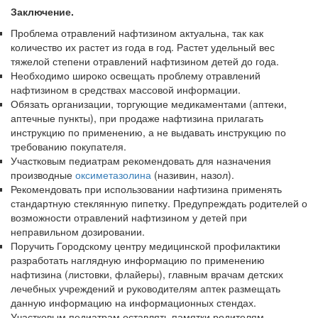
Заключение.
Проблема отравлений нафтизином актуальна, так как
количество их растет из года в год. Растет удельный вес
тяжелой степени отравлений нафтизином детей до года.
Необходимо широко освещать проблему отравлений
нафтизином в средствах массовой информации.
Обязать организации, торгующие медикаментами (аптеки,
аптеч­ные пункты), при продаже нафтизина прилагать
инструкцию по приме­нению, а не выдавать инструкцию по
требованию покупателя.
Участковым педиатрам рекомендовать для назначения
производ­ные
оксиметазолина
(називин, назол).
Рекомендовать при использовании нафтизина применять
стандартную стеклянную пипетку. Предупреждать родителей о
возможности отравле­ний нафтизином у детей при
неправильном дозировании.
Поручить Городскому центру медицинской профилактики
разра­ботать наглядную информацию по применению
нафтизина (листовки, флайеры), главным врачам детских
лечебных учреждений и руководите­лям аптек размещать
данную информацию на информационных стендах.
Участковым педиатрам оставлять памятки родителям.