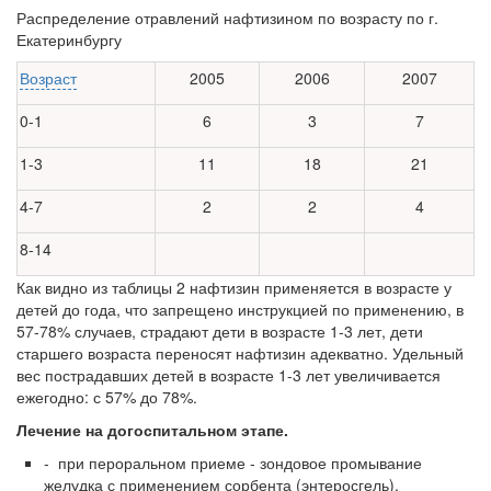
Распределение отравлений нафтизином по возрасту по г.
Екатеринбургу
Возраст
2005
2006
2007
0-1
6
3
7
1-3
11
18
21
4-7
2
2
4
8-14
Как видно из таблицы 2 нафтизин применяется в возрасте у
детей до года, что запрещено инструкцией по применению, в
57-78% случаев, страдают дети в возрасте 1-3 лет, дети
старшего возраста переносят на­фтизин адекватно. Удельный
вес пострадавших детей в возрасте 1-3 лет увеличивается
ежегодно: с 57% до 78%.
Лечение на догоспитальном этапе.
- при пероральном приеме - зондовое промывание
желудка с приме­нением сорбента (энтеросгель).