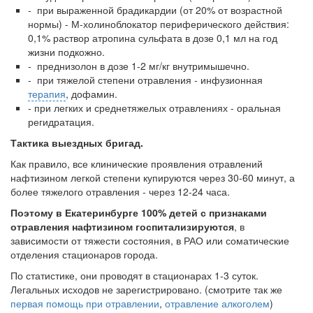
- при выраженной брадикардии (от 20% от возрастной
нормы) - М-холиноблокатор периферического действия:
0,1% раствор атропина сульфата в дозе 0,1 мл на год
жизни подкожно.
- преднизолон в дозе 1-2 мг/кг внутримышечно.
- при тяжелой степени отравления - инфузионная
терапия
, дофамин.
- при легких и среднетяжелых отравлениях - оральная
регидратация.
Тактика выездных бригад.
Как правило, все клинические проявления отравлений
нафтизином легкой степени купируются через 30-60 минут, а
более тяжелого отравле­ния - через 12-24 часа.
Поэтому в Екатеринбурге 100% детей с признаками
отравления на­фтизином госпитализируются
, в
зависимости от тяжести состояния, в РАО или соматические
отделения стационаров города.
По статистике, они проводят в стационарах 1-3 суток.
Легальных ис­ходов не зарегистрировано. (смотрите так же
первая помощь при отравлении
,
отравление алкоголем
)