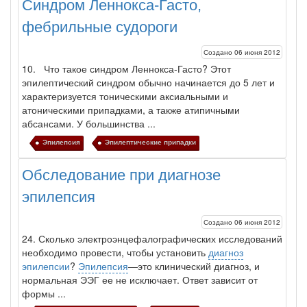
Синдром Леннокса-Гасто,
фебрильные судороги
Создано 06 июня 2012
10. Что такое синдром Леннокса-Гасто? Этот
эпилептический синдром обычно начинается до 5 лет и
характеризует­ся тоническими аксиальными и
атоническими припадками, а также атипичными
абсансами. У большинства ...
Эпилепсия
Эпилептические припадки
Обследование при диагнозе
эпилепсия
Создано 06 июня 2012
24. Сколько электроэнцефалографических исследований
необходимо провес­ти, чтобы установить
диагноз
эпилепсии
?
Эпилепсия
—это клинический диагноз, и
нормальная ЭЭГ ее не исключает. Ответ зависит от
формы ...