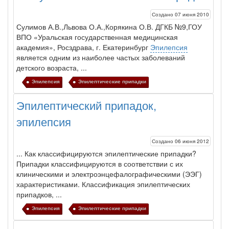
Создано 07 июня 2010
Сулимов А.В.
,Львова О.А.,Корякина О.В. ДГКБ №9,ГОУ
ВПО «Уральская государственная медицинская
академия», Росздрава, г. Екатеринбург
Эпилепсия
является одним из наиболее частых заболеваний
детского воз­раста, ...
Эпилепсия
Эпилептические припадки
Эпилептический припадок,
эпилепсия
Создано 06 июня 2012
... Как классифицируются
эпилептические
припадки
?
Припадки
классифицируются в соответствии с их
клиническими и электроэн­цефалографическими (ЭЭГ)
характеристиками. Классификация эпилептических
припадков, ...
Эпилепсия
Эпилептические припадки