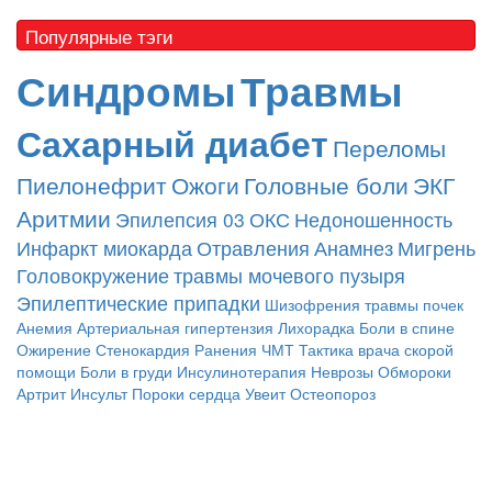
Популярные тэги
Синдромы
Травмы
Сахарный диабет
Переломы
Пиелонефрит
Ожоги
Головные боли
ЭКГ
Аритмии
Эпилепсия
03
ОКС
Недоношенность
Инфаркт миокарда
Отравления
Анамнез
Мигрень
Головокружение
травмы мочевого пузыря
Эпилептические припадки
Шизофрения
травмы почек
Анемия
Артериальная гипертензия
Лихорадка
Боли в спине
Ожирение
Стенокардия
Ранения
ЧМТ
Тактика врача скорой
помощи
Боли в груди
Инсулинотерапия
Неврозы
Обмороки
Артрит
Инсульт
Пороки сердца
Увеит
Остеопороз