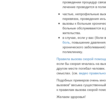
проведении процедур связ
лечение проводится в поли
частые, непрофильные выз
перевязок, проведения инъ
вызовы к больным хроничес
больные обслуживаются в 
жительства.
в случае, если у вас (боли
боль
, повышение давления,
хронического заболевания)
поликлинику.
Правила вызова скорой помощ
если бы скорая мчалась на вызо
другом месте погибал человек.
смыслах. (см.
видео правильно
Подобных примеров очень мно
вызовов" весьма существенный
к правилам вызова скорой по
Желаем здоровья!