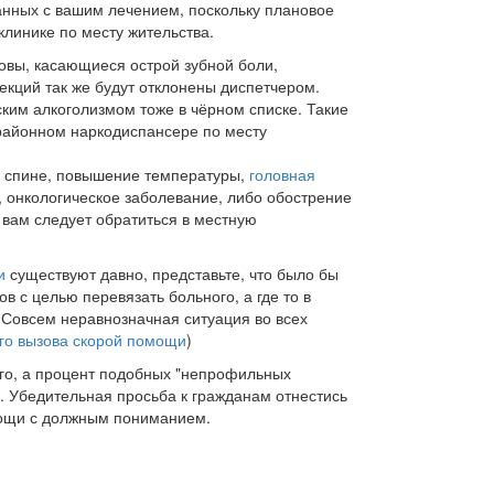
анных с вашим лечением, поскольку плановое
клинике по месту жительства.
овы, касающиеся острой зубной боли,
екций так же будут отклонены диспетчером.
ким алкоголизмом тоже в чёрном списке. Такие
районном наркодиспансере по месту
 в спине, повышение температуры,
головная
 онкологическое заболевание, либо обострение
 вам следует обратиться в местную
и
существуют давно, представьте, что было бы
в с целью перевязать больного, а где то в
 Совсем неравнозначная ситуация во всех
го вызова скорой помощи
)
го, а процент подобных "непрофильных
. Убедительная просьба к гражданам отнестись
мощи с должным пониманием.