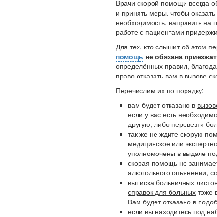
Врачи скорой помощи всегда о
и принять меры, чтобы оказать
необходимость, направить на г
работе с пациентами придержи
Для тех, кто слышит об этом п
помощь
не обязана приезжат
определённых правил, благод
право отказать вам в вызове ск
Перечислим их по порядку:
вам будет отказано в
вызов
если у вас есть необходим
другую, либо перевезти бол
так же не ждите скорую по
медицинское или экспертн
уполномочены в выдаче по
скорая помощь не занимает
алкогольного опьянений, с
выписка больничных листов
справок для больных
тоже 
Вам будет отказано в подо
если вы находитесь под на