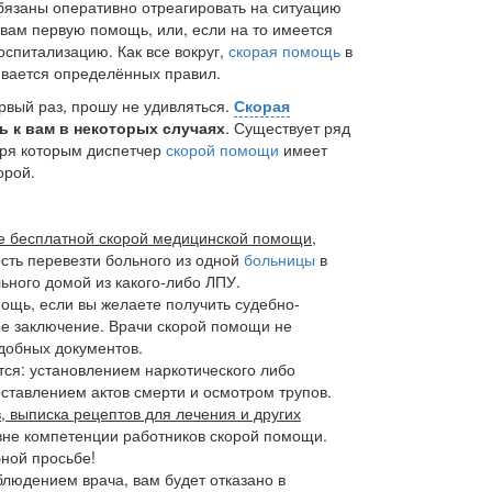
бязаны оперативно отреагировать на ситуацию
 вам первую помощь, или, если на то имеется
оспитализацию. Как все вокруг,
скорая помощь
в
вается определённых правил.
ервый раз, прошу не удивляться.
Скорая
ь к вам в некоторых случаях
. Существует ряд
аря которым диспетчер
скорой помощи
имеет
орой.
е бесплатной скорой медицинской помощи
,
ость перевезти больного из одной
больницы
в
ьного домой из какого-либо ЛПУ.
мощь, если вы желаете получить судебно-
ое заключение. Врачи скорой помощи не
добных документов.
ся: установлением наркотического либо
оставлением актов смерти и осмотром трупов.
, выписка рецептов для лечения и других
вне компетенции работников скорой помощи.
бной просьбе!
блюдением врача, вам будет отказано в