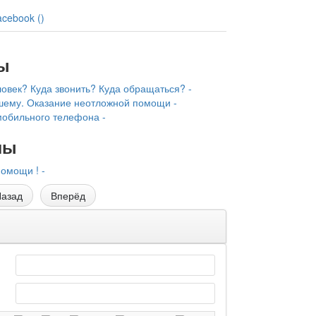
acebook (
)
ы
ловек? Куда звонить? Куда обращаться? -
ему. Оказание неотложной помощи -
мобильного телефона -
лы
омощи ! -
азад
Вперёд