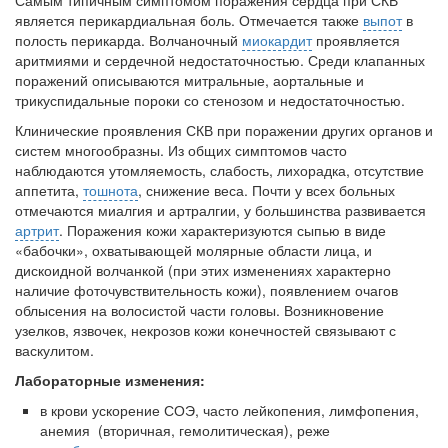
Самым типичным симптомом поражения сердца при СКВ
явля­ется перикардиальная боль.
Отмечается также
выпот
в
полость перикар­да. Волчаночный
миокардит
проявляется
аритмиями и сердечной недо­статочностью. Среди клапанных
поражений описываются митральные, аортальные и
трикуспидальные пороки со стенозом и недостаточностью.
Клинические проявления СКВ при поражении других органов и
сис­тем многообразны. Из общих симптомов часто
наблюдаются утомляе­мость, слабость, лихорадка, отсутствие
аппетита,
тошнота
, снижение веса. Почти у всех больных
отмечаются миалгия и артралгии, у боль­шинства развивается
артрит
. Поражения кожи характеризуются сыпью в виде
«бабочки», охватывающей молярные области лица, и
дискоидной волчанкой (при этих изменениях характерно
наличие фоточувствитель­ность кожи), появлением очагов
облысения на волосистой части головы. Возникновение
узелков, язвочек, некрозов кожи конечностей связывают с
васкулитом.
Лабораторные изменения:
в крови ускорение СОЭ, часто лейкопения, лимфопения,
анемия (вторичная, гемолитическая), реже