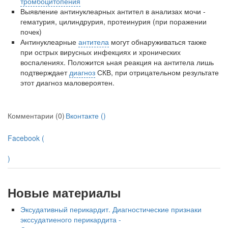
тромбоцитопения
Выявление антинуклеарных антител в анализах мочи -
гематурия, цилиндрурия, протеинурия (при поражении
почек)
Антинуклеарные
антитела
могут обнаруживаться также
при острых вирусных инфекциях и хрони­ческих
воспалениях. Положится ьная реакция на антитела лишь
подтверждает
диагноз
СКВ, при от­рицательном результате
этот диагноз маловероятен.
Комментарии (0)
Вконтакте (
)
Facebook (
)
Новые материалы
Эксудативный перикардит. Диагностические признаки
экссудатиеного перикардита -