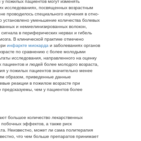
 у пожилых пациентов могут изменять
гих исследованиях, посвященных возрастным
не проводилось специального изучения в отно­
о установлено уменьшение количества болевых
ванных и немиелинизированных волокон,
 сигнала в периферических нервах и гибель
мозга. В кли­нической практике отмечено
при
инфаркте миокарда
и забо­леваниях органов
озрасте по сравнению с более молодыми
ьтаты исследо­вания, направленного на оценку
х пациентов и людей более молодого возраста,
ия у пожилых пациентов значительно ме­нее
ким образом, приведенные данные
левые реакции в пожилом возрасте при
 предсказуемы, чем у пациентов более
ют большое количество лекарственных
 побочных эффектов, а также риск
та. Неиз­вестно, может ли сама политерапия
известно, что чем больше препаратов принимает