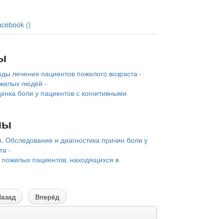
acebook (
)
ы
ды лечения пациентов пожилого возраста -
ожилых людей -
енка боли у пациентов с когнитивными
лы
. Обследование и диагностика причин боли у
та -
у пожилых пациентов, находящихся в
азад
Вперёд