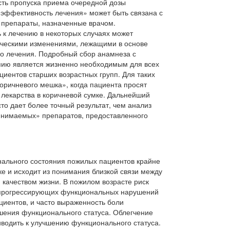
сть пропуска приема очередной дозы
еэффективность лечения» может быть связана с
т препараты, назначенные вра­чом.
 к лечению в некоторых случаях может
ическими изменениями, лежащи­ми в основе
го лечения. Подробный сбор анамнеза с
пию является жизненно необходимым для всех
циентов старших возрастных групп. Для таких
ричне­вого мешка», когда пациента просят
лекарства в коричневой сумке. Дальнейший
то дает более точный результат, чем ана­лиз
инимаемых» препаратов, предоставленного
ального со­стояния пожилых пациентов крайне
ке и исходит из понима­ния близкой связи между
качеством жизни. В пожилом воз­расте риск
про­грессирующих функциональных нарушений
циентов, и часто выраженность боли
шения функционального статуса. Облег­чение
иводить к улучшению функционального статуса.