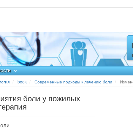
ВОСТИ
логия
book
Современные подходы к лечению боли
Измен
иятия боли у пожилых
терапия
боли