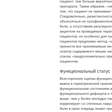
пациент, тем больше вероятно
препарата. Таким образом, «н
тем, что паци­ент не принимае
Следовательно, резистентность
объясняться не па­тофизиолог
боли, а отсутствием регулярно
акцентом на проводимую тера
пациентов, но особенно для па
пациентов предложен метод «ко
принести все принимаемые им 
осмотр содержимого меш­ка час
списка «предположительно пр
пациентом.
Функциональный статус
Всесторонняя оценка функцион
важна в гериатрической практи
функциональным со­стоянием и 
функционального дефицита и 
выше, чем у более молодых па
коррелирует со степенью нару
боли в свою очередь может пр