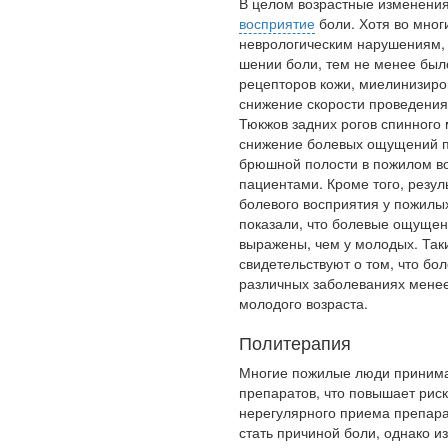
В целом возрастные изменения
восприятие
боли. Хотя во мно
неврологическим нарушениям, 
шении боли, тем не менее был
рецепторов кожи, миелинизиро
снижение скорости проведе­ния
Тюкжов задних рогов спинного 
снижение боле­вых ощущений 
брюшной полости в пожи­лом в
пациентами. Кроме того, резул
болевого вос­приятия у пожилы
показали, что болевые ощу­щен
выражены, чем у молодых. Та
свидетельствуют о том, что бо
различных заболеваниях менее
молодого возраста.
Политерапия
Многие пожилые люди принима
препаратов, что повышает риск
нерегулярного приема препара
стать при­чиной боли, однако 