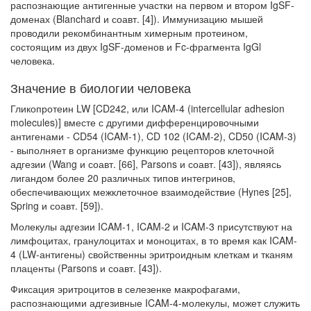
распознающие антигенные участки на первом и втором IgSF-
доменах (Blanchard и соавт. [4]). Иммунизацию мышей
проводили рекомбинантным химер­ным протеином,
состоящим из двух IgSF-доменов и Fc-фрагмента IgGl
человека.
Значение в биологии человека
Гликопротеин LW [CD242, или ICAM-4 (intercellular adhesion
molecules)] вместе с другими дифференцировочными
антигенами - CD54 (ICAM-1), CD 102 (ICAM-2), CD50 (ICAM-3)
- выполняет в организме функцию рецепторов кле­точной
адгезии (Wang и соавт. [66], Parsons и соавт. [43]), являясь
лигандом бо­лее 20 различных типов интегринов,
обеспечивающих межклеточное взаимо­действие (Hynes [25],
Spring и соавт. [59]).
Молекулы адгезии ICAM-1, ICAM-2 и ICAM-3 присутствуют на
лимфоци­тах, гранулоцитах и моноцитах, в то время как ICAM-
4 (LW-антигены) свой­ственны эритроидным клеткам и тканям
плаценты (Parsons и соавт. [43]).
Фиксация эритроцитов в селезенке макрофагами,
распознающими адгезив­ные ICAM-4-молекулы, может служить