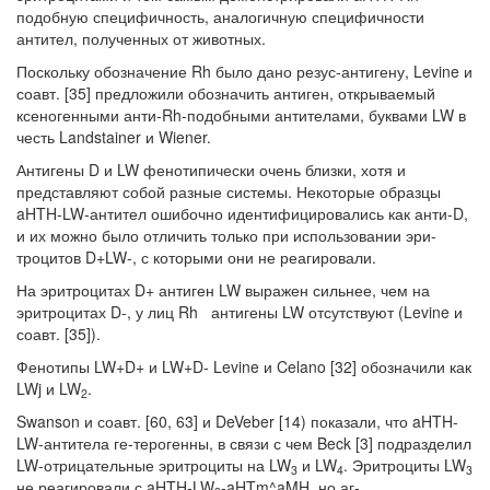
подобную специфичность, аналогичную специфичности
антител, полученных от животных.
Поскольку обозначение Rh было дано резус-антигену, Levine и
соавт. [35] предложили обозначить антиген, открываемый
ксеногенными анти-Rh-подобными антителами, буквами LW в
честь Landstainer и Wiener.
Антигены D и LW фенотипически очень близки, хотя и
представляют собой разные системы. Некоторые образцы
aHTH-LW-антител ошибочно идентифици­ровались как анти-D,
и их можно было отличить только при использовании эри­
троцитов D+LW-, с которыми они не реагировали.
На эритроцитах D+ антиген LW выражен сильнее, чем на
эритроцитах D-, у лиц Rh антигены LW отсутствуют (Levine и
соавт. [35]).
Фенотипы LW+D+ и LW+D- Levine и Celano [32] обозначили как
LWj и LW
.
2
Swanson и соавт. [60, 63] и DeVeber [14) показали, что aHTH-
LW-антитела ге-терогенны, в связи с чем Beck [3] подразделил
LW-отрицательные эритроциты на LW
и LW
. Эритроциты LW
3
4
3
не реагировали с aHTH-LW
-aHTm^aMH, но аг­