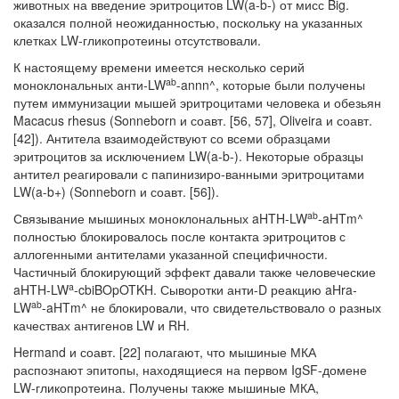
живот­ных на введение эритроцитов LW(a-b-) от мисс Big.
оказался полной неожидан­ностью, поскольку на указанных
клетках LW-гликопротеины отсутствовали.
К настоящему времени имеется несколько серий
ab
моноклональных анти-LW
-annn^, которые были получены
путем иммунизации мышей эритроци­тами человека и обезьян
Macacus rhesus (Sonneborn и соавт. [56, 57], Oliveira и соавт.
[42]). Антитела взаимодействуют со всеми образцами
эритроцитов за ис­ключением LW(a-b-). Некоторые образцы
антител реагировали с папинизиро-ванными эритроцитами
LW(a-b+) (Sonneborn и соавт. [56]).
ab
Связывание мышиных моноклональных aHTH-LW
-aHTm^
полностью бло­кировалось после контакта эритроцитов с
аллогенными антителами указанной специфичности.
Частичный блокирующий эффект давали также человеческие
a
aHTH-LW
-cbiBOpOTKH. Сыворотки анти-D реакцию aHra-
ab
LW
-aHTm^ не блоки­ровали, что свидетельствовало о разных
качествах антигенов LW и RH.
Hermand и соавт. [22] полагают, что мышиные МКА
распознают эпитопы, на­ходящиеся на первом IgSF-домене
LW-гликопротеина. Получены также мыши­ные МКА,