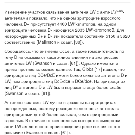
аЬ
Измерение участков связывания антигена LW с анти-Ь\¥^
-
антителами пока­зало, что на одном эритроците взрослого
человека D+ присутствует 4400 LW*-эпитопов, на одном
эритроците человека D- находится 2835 LW*-3rorronoB. Для
новорожденных D+ и D- эти показатели составили 5150 и 3620
соответ­ственно (Mallinson и соавт. [38]).
Сообщалось, что антигены СсЕе, а также гомозиготность по
гену D не ока­зывают какого-либо влияния на экспрессию
антигенов LW (Swanson и соавт. [61]). Однако имеются и
прямо противоположные данные. Так, Gibbs [17] на­шел, что
эритроциты лиц DCe/DcE имели более сильные антигены D и
LW, чем эритроциты лиц DcE/dce и DCe/dce. На эритроцитах
u
лиц D
антигены D и LW были выражены еще более слабо
(Swanson и соавт. [61]).
Антигены системы LW лучше выражены на эритроцитах
новорожденных, поэ­тому реакция ксеногенных антител с
эритроцитами детей более сильная, чем с эри­троцитами
взрослых. В отличие от ксеногенных сывороток сыворотки
анти-LW ал-логенного происхождения реже выявляют это
различие (Swanson и соавт. [61]).