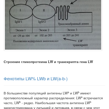
Строение гликопротеина LW и транскрипта гена LW
Фенотипы LW% LWb и LW(a-b-)
a
b
В большинстве популяций антигены LW
и LW
имеют
a
противоположный характер распределения: LW
встречается
b
b
часто, LW
- редко. Наибольшая ча­стота антигена LW
зарегистрирована у латышей и литовцев, в связи с чем этот