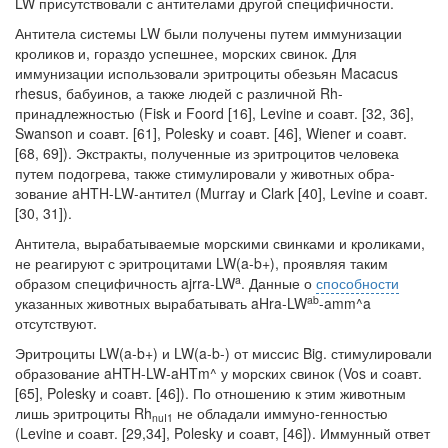
LW присутствовали с антителами другой специфичности.
Антитела системы LW были получены путем иммунизации
кроликов и, гораздо успешнее, морских свинок. Для
иммунизации использовали эри­троциты обезьян Macacus
rhesus, бабуинов, а также людей с различной Rh-
принадлежностью (Fisk и Foord [16], Levine и соавт. [32, 36],
Swanson и соавт. [61], Polesky и соавт. [46], Wiener и соавт.
[68, 69]). Экстракты, полученные из эритроцитов человека
путем подогрева, также стимулировали у животных обра­
зование aHTH-LW-антител (Murray и Clark [40], Levine и соавт.
[30, 31]).
Антитела, вырабатываемые морскими свинками и кроликами,
не реагируют с эри­троцитами LW(a-b+), проявляя таким
a
образом специфичность ajrra-LW
. Данные о
способности
ab
указанных животных вырабатывать aHra-LW
-amm^a
отсутствуют.
Эритроциты LW(a-b+) и LW(a-b-) от миссис Big. стимулировали
образова­ние aHTH-LW-aHTm^ у морских свинок (Vos и соавт.
[65], Polesky и соавт. [46]). По отношению к этим животным
лишь эритроциты Rh
не обладали иммуно-генностью
nuI
1
(Levine и соавт. [29,34], Polesky и соавт, [46]). Иммунный ответ