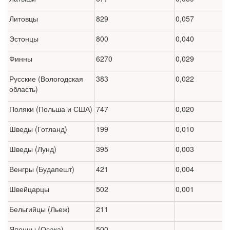
Литовцы
829
0,057
Эстонцы
800
0,040
Финны
6270
0,029
Русские (Вологодская
383
0,022
область)
Поляки (Польша и США)
747
0,020
Шведы (Готланд)
199
0,010
Шведы (Лунд)
395
0,003
Венгры (Будапешт)
421
0,004
Швейцарцы
502
0,001
Бельгийцы (Льеж)
211
Японцы (Осака)
500