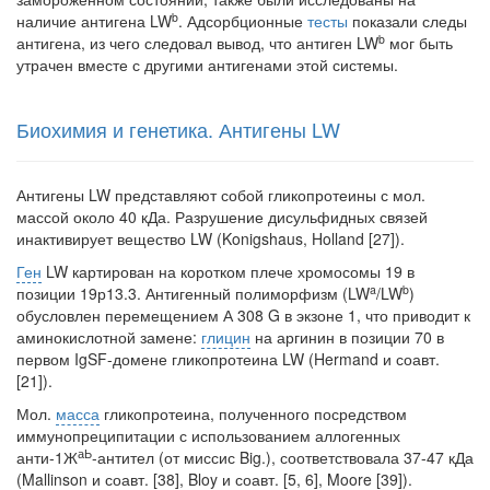
b
наличие антигена LW
. Адсорбционные
тесты
показали следы
b
антигена, из чего сле­довал вывод, что антиген LW
мог быть
утрачен вместе с другими антигенами этой системы.
Биохимия и генетика. Антигены LW
Антигены LW представляют собой гликопротеины с мол.
массой око­ло 40 кДа. Разрушение дисульфидных связей
инактивирует вещество LW (Konigshaus, Holland [27]).
Ген
LW картирован на коротком плече хромосомы 19 в
a
b
позиции 19р13.3. Антигенный полиморфизм (LW
/LW
)
обусловлен перемещением А 308 G в эк­зоне 1, что приводит к
аминокислотной замене:
глицин
на аргинин в позиции 70 в
первом IgSF-домене гликопротеина LW (Hermand и соавт.
[21]).
Мол.
масса
гликопротеина, полученного посредством
иммунопреципита­ции с использованием аллогенных
аЬ
анти-1Ж
-антител (от миссис Big.), соответ­ствовала 37-47 кДа
(Mallinson и соавт. [38], Bloy и соавт. [5, 6], Moore [39]).