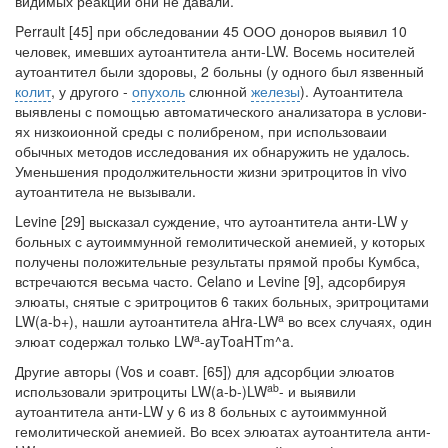
видимых реакций они не давали.
Perrault [45] при обследовании 45 ООО доноров выявил 10
человек, имев­ших аутоантитела анти-LW. Восемь носителей
аутоантител были здоровы, 2 больны (у одного был язвенный
колит
, у другого -
опухоль
слюнной
железы
). Аутоантитела
выявлены с помощью автоматического анализатора в услови­
ях низкоионной среды с полибреном, при использоваии
обычных методов ис­следования их обнаружить не удалось.
Уменьшения продолжительности жизни эритроцитов in vivo
аутоантитела не вызывали.
Levine [29] высказал суждение, что аутоантитела анти-LW у
больных с ау­тоиммунной гемолитической анемией, у которых
получены положительные результаты прямой пробы Кумбса,
встречаются весьма часто. Celano и Levine [9], адсорбируя
элюаты, снятые с эритроцитов 6 таких больных, эритроцитами
a
LW(a-b+), нашли аутоантитела aHra-LW
во всех случаях, один
a
элюат содер­жал только LW
-ayToaHTm^a.
Другие авторы (Vos и соавт. [65]) для адсорбции элюатов
ab
использовали эри­троциты LW(a-b-)LW
- и выявили
аутоантитела анти-LW у 6 из 8 больных с аутоиммунной
гемолитической анемией. Во всех элюатах аутоантитела анти-