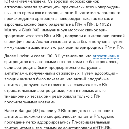
Ю1-антител человека. Сыворотки морских свинок
агглютинировали эритроциты практически всех новорожден­
ных, в то время как с помощью анти-Шьантител аллогенного
происхождения эритроциты новорожденных, так же как и
взрослых, можно было разделить на Rh+ и Rh-. В 1952 г.
Murray и Clark [40], иммунизируя морских свинок эри­
троцитами человека Rh+ и Rh-, получили антитела одинаковой
специфично­сти. Аналогичные антитела были получены путем
иммунизации животных экс­трактами из эритроцитов Rh+ и Rh-.
Далее Levine и соавт. [30, 31] установили, что
агглютинация
эритроцитов ал-логенными сыворотками не блокировалась,
если эритроциты были предваритель­но нагружены
антителами, полученными от животных. Путем адсорбции -
элю­ции антител было показано, что анти-Ш>подобные
антитела, полученные от жи­вотных, связывались с Rh-
отрицательными эритроцитами, хотя в прямых агглю-
тинационных тестах они реагировали только с Rh-
положительными клетками.
Race и Sanger [48] нашли у 2 Rh-отрицательных женщин
антитела, похо­жие по специфичности на анти-Rh, однако
последние легко адсорбировались Rh-отрицательными
эритроцитами и тем самым демонстрировали aHTH-Rh-