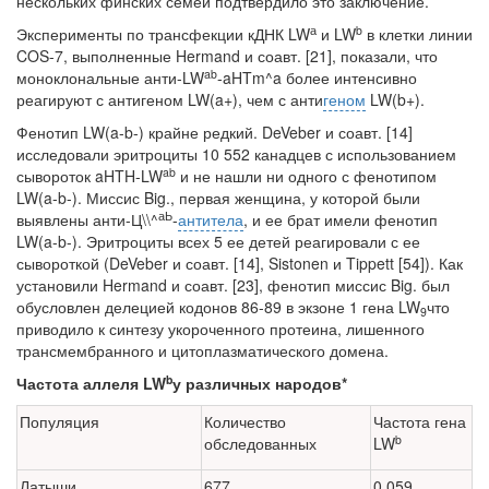
нескольких финских семей подтвердило это заключение.
а
b
Эксперименты по трансфекции кДНК LW
и LW
в клетки линии
COS-7, выполненные Hermand и соавт. [21], показали, что
ab
моноклональные анти-LW
-aHTm^a более интенсивно
реагируют с антигеном LW(a+), чем с анти­
геном
LW(b+).
Фенотип LW(a-b-) крайне редкий. DeVeber и соавт. [14]
исследовали эритро­циты 10 552 канадцев с использованием
ab
сывороток aHTH-LW
и не нашли ни одно­го с фенотипом
LW(a-b-). Миссис Big., первая женщина, у которой были
аЬ
выявле­ны анти-Ц\\^
-
антитела
, и ее брат имели фенотип
LW(a-b-). Эритроциты всех 5 ее детей реагировали с ее
сывороткой (DeVeber и соавт. [14], Sistonen и Tippett [54]). Как
установили Hermand и соавт. [23], фенотип миссис Big. был
обусловлен де­лецией кодонов 86-89 в экзоне 1 гена LW
что
9
приводило к синтезу укороченного протеина, лишенного
трансмембранного и цитоплазматического домена.
b
Частота аллеля LW
у различных народов*
Популяция
Количество
Частота гена
b
обследованных
LW
Латыши
677
0,059