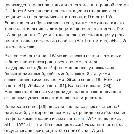
произведена транс­плантация костного мозга от родной сестры
D-. Через 3 мес. после трансплантации в сыворотке крови
реципиента определялись антитела анти-D и анти-LW.
Вероятно, они образовались в результате иммунного ответа
трансплантироваиных лимфоцитов донора на антигены D и
LW реципиента. Спустя 2 года после трансплантации у реци­
пиента выявлялись только слабые aHra-D-антитела, aHra-LW-
аттела исчезли.
Экспрессия антигенов LW может снижаться при некоторых
заболеваниях и возвращаться к норме по мере
выздоровления. Данный феномен описан у не­скольких
больных лимфомой, лейкемией, саркомой и другими
злокачествен­ными опухолями (Giles и соавт. [18], Perkins и
соавт. [44], Villalba и соавт. [64], Komatsu и соавт. [26]).
Нередко эти больные умирали до полного восстановле­ния
экспрессии указанных антигенов на эритроцитах.
Komatsu и соавт. [26] описали японца со злокачественной
лимфомой, у кото­рого во время двух рецидивов заболевания
a
на фоне химиотерапии исчезал анти­
ген
LW
и появлялись
a
aHTH-LW
-aHTm^a. Во время ремиссий указанные анти­тела
отсутствовали, эритроциты больного были LW(a+).