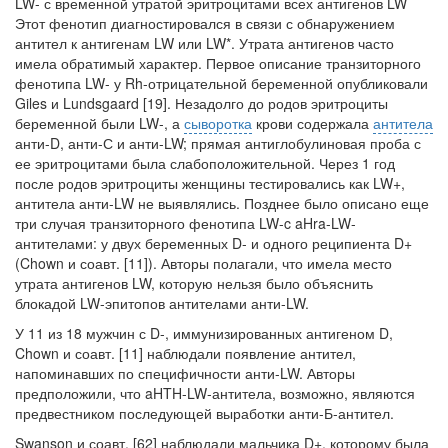
LW- с временной утратой эритроцитами всех ан­тигенов LW
Этот фенотип диагностировался в связи с обнаружением
антител к ан­тигенам LW или LW*. Утрата антигенов часто
имела обратимый характер. Первое описание транзиторного
фенотипа LW- у Rh-отрицательной беременной опубли­ковали
Giles и Lundsgaard [19]. Незадолго до родов эритроциты
беременной были LW-, а
сыворотка
крови содержала
антитела
анти-D, анти-С и анти-LW; прямая антиглобулиновая проба с
ее эритроцитами была слабоположительной. Через 1 год
после родов эритроциты женщины тестировались как LW+,
антитела анти-LW не выявлялись. Позднее было описано еще
три случая транзиторного фенотипа LW-c aHra-LW-
антителами: у двух беременных D- и одного реципиента D+
(Chown и со­авт. [11]). Авторы полагали, что имела место
утрата антигенов LW, которую нельзя было объяснить
блокадой LW-эпитопов антителами анти-LW.
У 11 из 18 мужчин с D-, иммунизированных антигеном D,
Chown и соавт. [11] наблюдали появление антител,
напоминавших по специфичности анти-LW. Авторы
предположили, что aHTH-LW-антитела, возможно, являются
предвест­ником последующей выработки анти-Б-антител.
Swanson и соавт. [62] наблюдали мальчика D+, которому была