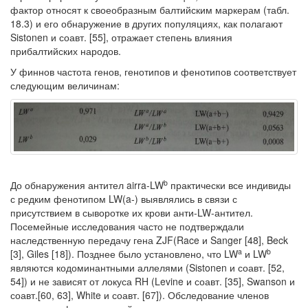
фактор относят к своеобразным балтийским маркерам (табл.
18.3) и его обнару­жение в других популяциях, как полагают
Sistonen и соавт. [55], отражает сте­пень влияния
прибалтийских народов.
У финнов частота генов, генотипов и фенотипов соответствует
следующим величинам:
b
До обнаружения антител airra-LW
практически все индивиды
с редким фено­типом LW(a-) выявлялись в связи с
присутствием в сыворотке их крови анти-LW-антител.
Посемейные исследования часто не подтверждали
наследственную пере­дачу гена ZJF(Race и Sanger [48], Beck
a
b
[3], Giles [18]). Позднее было установлено, что LW
и LW
являются кодоминантными аллелями (Sistonen и соавт. [52,
54]) и не зависят от локуса RH (Levine и соавт. [35], Swanson и
соавт.[60, 63], White и соавт. [67]). Обследование членов