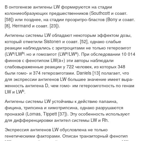
В онтогенезе антигены LW формируются на стадии
колониеобразующих предшественников (Southcott и соавт.
[58]) или позднее, на стадии проэритро-бластов (Bony и соавт.
[8], Hermand и соавт. [23]).
Антигены системы LW обладают некоторым эффектом дозы,
который отме­тили Sistonen и соавт. [52], однако слабые
реакции наблюдались с эритроцитами не только гетерозигот
a
b
a
a
(LW
/LW
\ но и гомозигот (LW
/LW
). При обследовании 10 014
финнов с фенотипом LW(a+) эти авторы наблюдали
слабовыраженные ре­акции у 722 человек, из которых 348
были гомо- и 374 гетерозиготами. Daniels [13] полагает, что
для экспрессии антигенов LW большее значение имеет выра­
женность антигена D, чем гомо- им гетерозиготность по генам
b
LW и LW
.
Антигены системы LW устойчивы к действию папаина,
фицина, трипсина и химотрипсина, однако разрушаются
проназой (Lomas, Tippett [37]). Эту особен­ность используют
для дифференцировки антител системы LW и Rh.
Экспрессия антигенов LW обусловлена не только
генетическими факторами. Описан транзиторный фенотип