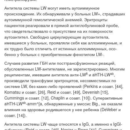
Антитела системы LW могут иметь аутоиммунное
происхождение. Их об­наруживали у больных LW+, страдавших
аутоиммунной гемолитической ане­мией. Эритроциты
пациентов реагировали в прямой антиглобулиновой пробе,
что свидетельствовало о присутствии на их поверхности
аутоантител. Свободно циркулирующие аутоантитела,
имевшиеся у больных, проявляли себя как аллоиммунные, и
их трудно было отличить от истинных аллоиммунных, осо­
бенно у больных с приобретенным фенотипом LW-.
Случаев развития ГБН или посттрансфузионных реакций,
обусловленных LW-антителами, не зарегистрировано. Многим
8
ab
реципиентам, имевшим антите­ла анти-LW
и aHTH-LW
,
производили трансфузии эритроцитов, несовместимых по
системе LW, без каких-либо проявлений (Perkins и соавт. [44],
Komatsu и со­авт. [26], Reid и соавт. [49], Devenish [15],
Cummings и соавт. [12], Chaplin и соавт. [10]). Суперактивные
ab
aHTH-LW
-amm^[a, обнаруженные у миссис Big., не оказа­ли
влияния на здоровье родившегося у нее ребенка (DeVeber и
соавт. [14]).
Антитела системы LW чаще относятся к IgG, а именно к IgGl-
субклассу (Reid и соавт. [49], Napier и Rowe [41], Cummings и