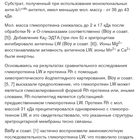
Субстрат, полученный при использовании моноклональных
аЬ
анти-Ь\\^
-антител, имел меньшую мол. массу - от 36 до 43
кДа.
Мол. масса гликопротеина снижалась до 2 и 17 кДа после
обработки N- и О-гликаназами соответственно (Bloy и соавт.
[5]). Добавление Ка
-ЭДТА.(три-лон Б) к эритроцитам
2
2+
ингибировало антигены LW (Bloy и соавт. [6]). Ионы Mg
2+
2+
восстанавливали активность антигенов LW, ионы Мп
и Са
были инертны.
Основываясь на результатах сравнительного исследования
гликопротеина LW и протеина Rh с помощью
химотриптического йодпептидного картирова­ния, Bloy и соавт.
[5, 7] высказали предположение, что гликопротеин LW мо­жет
являться гликозилированной формой Rh-протеина или, иными
словами, Rh-полипептид является субстанцией-
предшественником гликопротеина LW. Протеин Rh с мол.
массой 31 кДа преципитировался одновременно с гликопро­
теином LW, и это свидетельствовало, что указанные структуры
эритроцитарной мембраны тесно связаны.
Bailly и соавт. [1] частично воспроизвели аминокислотную
последователь­ность гликопротеина LW, что позволило создать