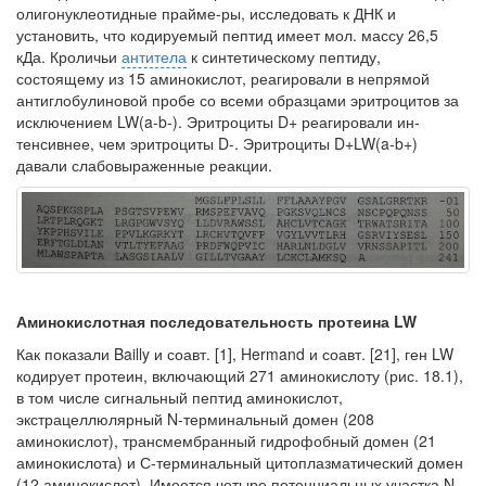
олигонуклеотидные прайме-ры, исследовать к ДНК и
установить, что кодируемый пептид имеет мол. массу 26,5
кДа. Кроличьи
антитела
к синтетическому пептиду,
состоящему из 15 ами­нокислот, реагировали в непрямой
антиглобулиновой пробе со всеми образца­ми эритроцитов за
исключением LW(a-b-). Эритроциты D+ реагировали ин­
тенсивнее, чем эритроциты D-. Эритроциты D+LW(a-b+)
давали слабовыраженные реакции.
Аминокислотная последовательность протеина LW
Как показали Bailly и соавт. [1], Hermand и соавт. [21], ген LW
кодирует протеин, включающий 271 аминокислоту (рис. 18.1),
в том числе сигнальный пептид аминокислот,
экстрацеллюлярный N-терминальный домен (208
аминокислот), трансмембранный гидрофобный домен (21
аминокислота) и С-терминальный цитоплазматический домен
(12 аминокислот). Имеется четыре потенциальных участка N-