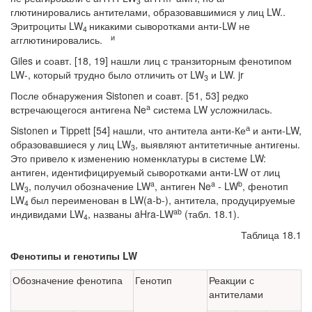
3
глютинировались антителами, образовавшимися у лиц LW..
Эритроциты LW
никакими сыворотками анти-LW не
4
и
агглютинировались.
Giles и соавт. [18, 19] нашли лиц с транзиторным фенотипом
LW-, который трудно было отличить от LW
и LW. jr
3
После обнаружения Sistonen и соавт. [51, 53] редко
a
встречающегося антигена Ne
система LW усложнилась.
а
Sistonen и Tippett [54] нашли, что антитела анти-Ке
и анти-LW,
образовав­шиеся у лиц LW
, выявляют антитетичные антигены.
3
Это привело к изменению номенклатуры в системе LW:
антиген, идентифицируемый сыворотками анти-LW от лиц
a
a
b
LW
, получил обозначение LW
, антиген Ne
- LW
, фенотип
3
LW
был переименован в LW(a-b-), антитела, продуцируемые
4
ab
индивидами LW
, на­званы aHra-LW
(табл. 18.1).
4
Таблица 18.1
Фенотипы и генотипы LW
Обозначение фенотипа
Генотип
Реакции с
антителами