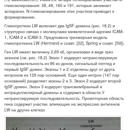
гликозилирования: 38, 48, 160 и 191, которые зани­мает
аспарагин. N-гликозилирование этих участков приводит к
формированию.
Гликопротеин LW включает два IgSF-домена (рис. 18.2) и
структур­но связан с молекулами межклеточной адгезии ICAM-
1, ICAM-2 и ICAM-3. Предложена трехмерная модель
гликопротеина LW (Hermand и соавт. [22], Spring и соавт. [59]).
Ген LW имеет величину 2,65 кб, организован в виде трех
экзонов (см. рис. 18.2) Экзон 1 кодирует нетранслируемую
последовательность из 96 ко-донов, сигнальный пептид и
первый IgSF-домен. Экзоны 1 и 2 отделены друг от друга
интроном из 129 пар оснований. Еще один интрон (147 пар
основа­ний) разделяет экзоны 2 и 3. Экзон 2 кодирует второй
IgSF-домен. Экзон 3 ко­дирует трансмембранный и
интрацеллюлярный домены и содержит в области У
нетранслируемую последовательность. Промоторная область
гена содержит участки, влияющие на экспрессию антигенов
LW на других клетках