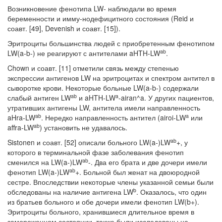
Возникновение фенотипа LW- наблюдали во время
беременности и имму-нодефицитного состояния (Reid и
соавт. [49], Devenish и соавт. [15]).
Эритроциты большинства людей с приобретенным фенотипом
ab
LW(a-b-) не реагируют с антителами aHTH-LW
.
Chown и соавт. [11] отметили связь между степенью
экспрессии антигенов LW на эритроцитах и спектром антител в
сыворотке крови. Некоторые больные LW(a-b-) содержали
ab
a
слабый антиген LW
и aHTH-LW
-airan^a. У других пациен­тов,
утративших антигены LW, антитела имели направленность
ab
a
aHra-LW
. Нередко направленность антител (airoi-LW
или
ab
affra-LW
) установить не удавалось.
ab
Sistonen и соавт. [52] описали больного LW(a-)LW
+, у
которого в терми­нальной фазе заболевания фенотип
ab
сменился на LW(a-)LW
-. Два его брата и две дочери имели
ab
фенотип LW(a-)LW
+. Больной был женат на двоюрод­ной
сестре. Впоследствии некоторые члены указанной семьи были
b
обследова­ны на наличие антигена LW
. Оказалось, что один
из братьев больного и обе дочери имели фенотип LW(b+).
Эритроциты больного, хранившиеся длитель­ное время в
замороженном состоянии, также были исследованы на