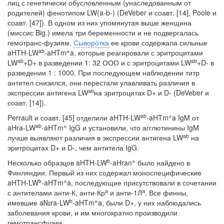
лиц с генети­чески обусловленным (унаследованным от
родителей) фенотипом LW(a-b-) (DeVeber и соавт. [14], Poole и
соавт. [47]). В одном из них упомянутая выше женщина
(миссис Big.) имела три беременности и не подвергалась
гемотранс-фузиям.
Сыворотка
ее крови содержала сильные
ab
aHTH-LW
-aHTm^a, которые реагировали с эритроцитами
ab
ab
LW
+D+ в разведении 1: 32 ООО и с эритроцита­ми LW
+D- в
разведении 1 : 1000. При последующем наблюдении титр
анти­тел снизился, они перестали улавливать различия в
ab
экспрессии антигена LW
на эритроцитах D+ и D- (DeVeber и
соавт. [14]).
ab
Perrault и соавт. [45] отделили aHTH-LW
-aHTm^a IgM от
ab
aHra-LW
-aHTm^ IgG и установили, что агглютинины IgM
ab
лучше выявляют различия в экспрес­сии антигена LW
на
эритроцитах D+ и D-, чем антитела IgG.
b
Несколько образцов aHTH-LW
-aHran^ было найдено в
Финляндии. Первый из них содержал моноспецифические
b
aHTH-LW
-aHTm^a, последующие при­сутствовали в сочетании
а
а
с антителами анти-К, анти-Кр
и анти-1Л
. Все финны,
b
имевшие a№ra-LW
-aHTm^a, были D+, у них наблюдались
заболевания крови, и им многократно производили
гемотрансфузии.