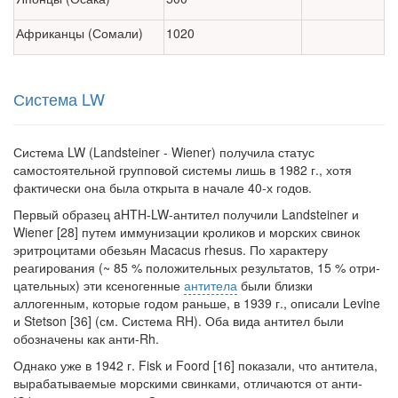
Африканцы (Сомали)
1020
Система LW
Система LW (Landsteiner - Wiener) получила статус
самостоятельной групповой системы лишь в 1982 г., хотя
фактически она была открыта в начале 40-х годов.
Первый образец aHTH-LW-антител получили Landsteiner и
Wiener [28] путем иммунизации кроликов и морских свинок
эритроцитами обезьян Macacus rhe­sus. По характеру
реагирования (~ 85 % положительных результатов, 15 % отри­
цательных) эти ксеногенные
антитела
были близки
аллогенным, которые годом раньше, в 1939 г., описали Levine
и Stetson [36] (см. Система RH). Оба вида ан­тител были
обозначены как анти-Rh.
Однако уже в 1942 г. Fisk и Foord [16] показали, что антитела,
вырабатывае­мые морскими свинками, отличаются от анти-