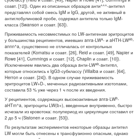
соавт. [12]). Один из описан­ных образцов анти^^^-антител
представлял собой смесь IgM и IgG, другой, не активный в
антиглобулиновой пробе, содержал антитела только IgM-
класса (Swanson и соавт. [63]).
Приживаемость несовместимых по LW-антигенам эритроцитов
a
ab
у большин­ства реципиентов, имевших anra-LW
- и aHTH-LW
-
annn^a, существенно не отличалась от контрольных
показателей (Komatsu и соавт. [26], Reid и со­авт. [49], Napier и
Rowe [41], Cummings и соавт. [12], Chaplin и соавт. [10]).
ab
Исключением явились два образца aнти-LW
-aнтитeл,
которые относились к IgG3-субклассу (Villalba и соавт. [64],
Herron и соавт. [24]). В одном случае при­живаемость
эритроцитов LW+D-, меченных радиоактивными изотопами,
со­ставила 53 % уже через 1 ч после их введения.
b
У реципиентов, содержащих высокоактивные anra-LW
-
aHTm^a, эритроци­ты LW(b+), введенные внутривенно, быстро
исчезали из кровотока: полупери­од их циркуляции составил от
2 до 5 ч (Sistonen и соавт. [53]).
По результатам экспериментов некоторые образцы антител
LW могли быть отнесены к трансфузионно опасным, однако