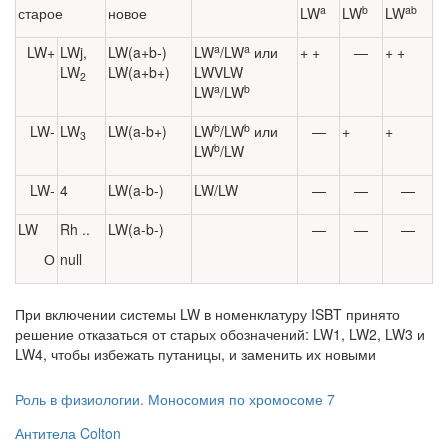
a
b
ab
старое
новое
LW
LW
LW
a
a
LW+
LWj,
LW(a+b-)
LW
/LW
или
+ +
—
+ +
LW
LW(a+b+)
LWVLW
2
a
b
LW
/LW
b
b
LW-
LW
LW(a-b+)
LW
/LW
или
—
+
+
3
b
LW
/LW
LW-
4
LW(a-b-)
LW/LW
—
—
—
LW
Rh ..
LW(a-b-)
—
—
—
О
null
При включении системы LW в номенклатуру ISBT принято
решение отка­заться от старых обозначений: LW1, LW2, LW3 и
LW4, чтобы избежать путани­цы, и заменить их новыми
Роль в физиологии. Моносомия по хромосоме 7
Антитела Colton