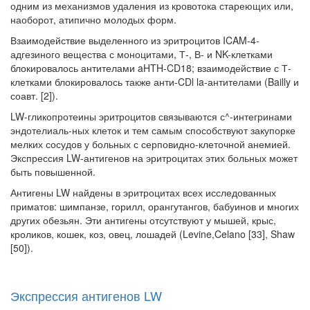
одним из механизмов удаления из кро­вотока стареющих или,
наоборот, атипично молодых форм.
Взаимодействие выделенного из эритроцитов ICAM-4-
адгезиного вещества с моноцитами, Т-, В- и NK-клетками
блокировалось антителами aHTH-CD18; взаимодействие с Т-
клетками блокировалось также анти-CDl la-антителами (Bailly и
соавт. [2]).
LW-гликопротеины эритроцитов связываются с^-интегринами
эндотелиаль-ных клеток и тем самым способствуют закупорке
мелких сосудов у больных с серповидно-клеточной анемией.
Экспрессия LW-антигенов на эритроцитах этих больных может
быть повышенной.
Антигены LW найдены в эритроцитах всех исследованных
приматов: шимпанзе, горилл, орангутангов, бабуинов и многих
других обезьян. Эти антигены отсутствуют у мышей, крыс,
кроликов, кошек, коз, овец, лошадей (Levine,Celano [33], Shaw
[50]).
Экспрессия антигенов LW