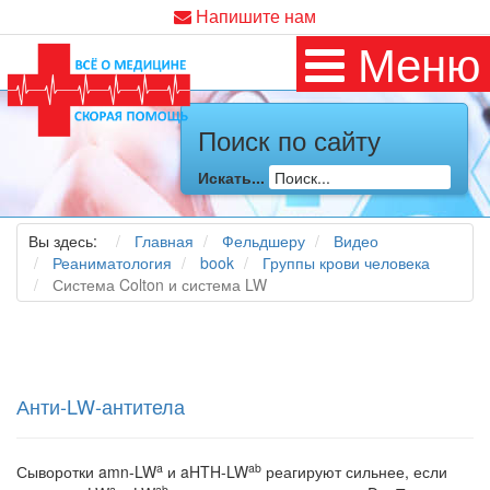
Напишите нам
Меню
Поиск по сайту
Искать...
Вы здесь:
Главная
Фельдшеру
Видео
Реаниматология
book
Группы крови человека
Система Colton и система LW
Анти-LW-антитела
a
ab
Сыворотки amn-LW
и aHTH-LW
реагируют сильнее, если
a
ab