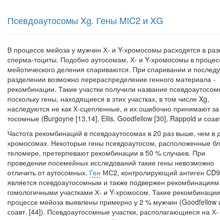
Псевдоаутосомы Xg. Гены MIC2 и XG
В процессе мейоза у мужчин Х- и Y-хромосомы расходятся в ра
сперма-тоциты. Подобно аутосомам, Х- и Y-хромосомы в процес
мейотического деле­ния спариваются. При спаривании и после
разделении возможно пере­распределение генного материала -
рекомбинации. Такие участки получили на­звание псевдоаутосом
поскольку гены, находящиеся в этих участках, в том числе Xg,
наследуются не как Х-сцепленные, и их ошибочно принимают за
тосомные (Burgoyne [13,14], Ellis, Goodfellow [30], Rappold и соавт.
Частота рекомбинаций в псевдоаутосомах в 20 раз выше, чем в 
хро­мосомах. Некоторые гены псевдоаутосом, расположенные бл
теломере, претерпевают рекомбинации в 50 % случаев. При
проведении посемейных ис­следований такие гены невозможно
отличить от аутосомных.
Ген
МС2, контро­лирующий антиген CD9
является псевдоаутосомным и также подвержен ре­комбинациям
гомологичными участками Х- и Y-хромосом. Такие реком­бинации
процессе мейоза выявлены примерно у 2 % мужчин (Goodfellow 
соавт. [44]). Псевдоаутосомные участки, располагающиеся на Х-