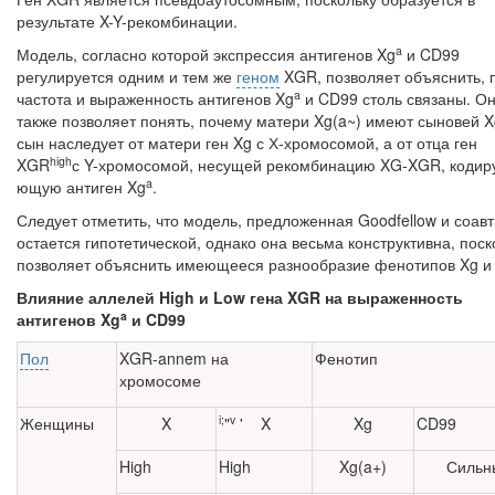
результате X-Y-рекомбинации.
a
Модель, согласно которой экспрессия антигенов Xg
и CD99
регулируется од­ним и тем же
геном
XGR, позволяет объяснить, 
a
частота и выраженность антигенов Xg
и CD99 столь связаны. О
также позволяет понять, почему матери Xg(a~) имеют сыновей X
сын наследует от матери ген Xg с Х-хромосомой, а от отца ген
high
XGR
с Y-хромосомой, несущей рекомбинацию XG-XGR, кодир
a
ющую антиген Xg
.
Следует отметить, что модель, предложенная Goodfellow и соавт
остается ги­потетической, однако она весьма конструктивна, поск
позволяет объяснить имеющееся разнообразие фенотипов Xg и
Влияние аллелей High и Low гена XGR на выраженность
a
антигенов Xg
и CD99
Пол
XGR-annem на
Фенотип
хромосоме
i;
v
Женщины
X
"
' X
Xg
CD99
High
High
Xg(a+)
Сильн