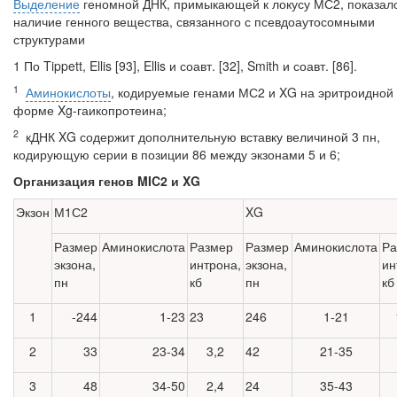
Выделение
геномной ДНК, примыкающей к локусу МС2, показал
нали­чие генного вещества, связанного с псевдоаутосомными
структурами
1 По Tippett, Ellis [93], Ellis и соавт. [32], Smith и соавт. [86].
1
Аминокислоты
, кодируемые генами МС2 и XG на эритроидной
форме Xg-гаикопротеина;
2
кДНК XG содержит дополнительную вставку величиной 3 пн,
кодирующую серии в пози­ции 86 между экзонами 5 и 6;
Организация генов MIC2 и XG
Экзон
М1С2
XG
Размер
Аминокислота
Размер
Размер
Аминокислота
Ра
экзона,
интрона,
экзона,
ин
пн
кб
пн
кб
1
-244
1-23
23
246
1-21
2
33
23-34
3,2
42
21-35
3
48
34-50
2,4
24
35-43