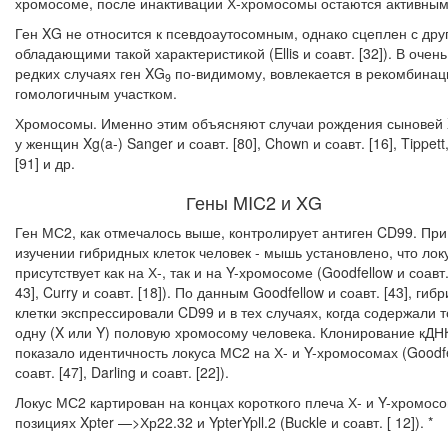
хромосоме, по­сле инактивации Х-хромосомы остаются активным
Ген XG не относится к псевдоаутосомным, однако сцеплен с дру
обла­дающими такой характеристикой (Ellis и соавт. [32]). В очень
редких случаях ген XG
по-видимому, вовлекается в рекомбинац
9
гомологичным участком.
Хромосомы. Именно этим объясняют случаи рождения сыновей 
у женщин Xg(a-) Sanger и соавт. [80], Chown и соавт. [16], Tippett, 
[91] и др.
Гены MIC2 и XG
Ген МС2, как отмечалось выше, контролирует антиген CD99. При
изучении гибридных клеток человек - мышь установлено, что ло
присутству­ет как на Х-, так и на Y-хромосоме (Goodfellow и соавт.
43], Curry и соавт. [18]). По данным Goodfellow и соавт. [43], гиб
клетки экспрессировали CD99 и в тех случаях, когда содержали 
одну (X или Y) половую хромо­сому человека. Клонирование кД
показало идентичность локуса МС2 на Х- и Y-хромосомах (Goodfe
соавт. [47], Darling и соавт. [22]).
Локус МС2 картирован на концах короткого плеча Х- и Y-хромосо
пози­циях Xpter —>Хр22.32 и YpterYpll.2 (Buckle и соавт. [ 12]). *