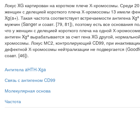
Локус XG картирован на коротком плече Х-хромосомы. Среди 20
женщин с делецией короткого плеча Х-хромосомы 13 имели фе
a
Xg(a+). Такая ча­стота соответствует встречаемости антигена Xg
мужчин (Sanger и соавт. [79, 81]), поэтому есть все основания по
что у женщин с делецией ко­роткого плеча на одной Х-хромосом
a
антиген Xg
вырабатывается за счет гена XG другой, нормальной
хромосомы. Локус МС2, контролирующий CD99, при инактиваци
дефектной Х-хромосомы нейтрализации не подвергается (Goodfe
соавт. [46]).
Антитела aHTH-Xga
Связь с антигеном CD99
Молекулярная основа
Частота