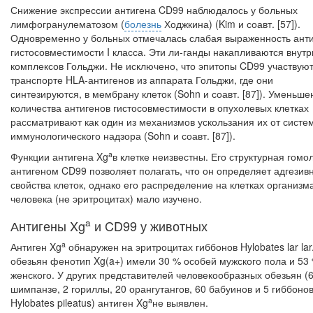
Снижение экспрессии антигена CD99 наблюдалось у больных
лимфограну­лематозом (
болезнь
Ходжкина) (Kim и соавт. [57]).
Одновременно у больных от­мечалась слабая выраженность ант
гистосовместимости I класса. Эти ли-ганды накапливаются внутр
комплексов Гольджи. Не исключено, что эпито­пы CD99 участвуют
транспорте HLA-антигенов из аппарата Гольджи, где они
синтезируются, в мембрану клеток (Sohn и соавт. [87]). Уменьше
количества антигенов гистосовместимости в опухолевых клетках
рассматривают как один из механизмов ускользания их от систе
иммунологического надзора (Sohn и соавт. [87]).
a
Функции антигена Xg
в клетке неизвестны. Его структурная гомо
ан­тигеном CD99 позволяет полагать, что он определяет адгезив
свойства кле­ток, однако его распределение на клетках организм
человека (не эритроцитах) мало изучено.
a
Антигены Xg
и CD99 у животных
a
Антиген Xg
обнаружен на эритроцитах гиббонов Hylobates lar lar
обезьян фенотип Xg(a+) имели 30 % особей мужского пола и 53 
женско­го. У других представителей человекообразных обезьян (
шимпанзе, 2 горил­лы, 20 орангутангов, 60 бабуинов и 5 гиббоно
a
Hylobates pileatus) антиген Xg
не выявлен.