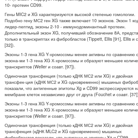
10- протеин CD99.
Гены MIC2 и XG характеризуются высокой степенью гомологии.
Подобно гену МС2 ген XG также включает 10 экзонов. Экзон 1 ко
лидер-пептид, экзоны 2-10 - иммунодоминантный протеин.
Дополнительный экзон XG, получивший обозначение 8А, предст
только в транскриптах из фибробластов (Tippett, Ellis [91], Ellis и 
[32]).
Экзоны 1-3 гена XG Y-хромосомы менее активны по сравнению 
экзона-ми 1-3 гена XG Х-хромосомы и образуют меньшее количе
транскриптов (Weller и соавт. [97]).
Одиночная трансфекция (только кДНК МС2 или XG) и двойная
трансфек-ция (кДНК МС2 и XG одновременно) мышиных фиброб
показали, что антигенные эпитопы Xg и CD99 экспрессируются н
мембране клеток незави­симо друг от друга (Fouchet и соавт. [37]
Экзоны 1-3 гена XG Y-хромосомы менее активны по сравнению 
экзона-ми 1-3 гена XG Х-хромосомы и образуют меньшее количе
транскриптов (Weller и соавт. [97]).
Одиночная трансфекция (только кДНК МС2 или XG) и двойная
трансфек­ция (кДНК MLC2 и XG одновременно) мышиных
фибробластов показали, что антигенные эпитопы Xg и CD99