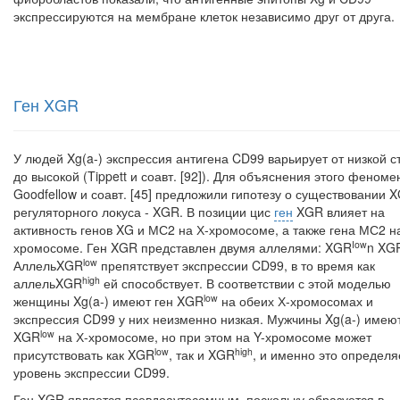
экспрессируются на мембране клеток незави­симо друг от друга.
Ген XGR
У людей Xg(a-) экспрессия антигена CD99 варьирует от низкой с
до вы­сокой (Tippett и соавт. [92]). Для объяснения этого феноме
Goodfellow и соавт. [45] предложили гипотезу о существовании X
регуляторного локуса - XGR. В пози­ции цис
ген
XGR влияет на
активность генов XG и МС2 на Х-хромосоме, а также гена МС2 на
Iow
хромосоме. Ген XGR представлен двумя аллелями: XGR
n XG
low
АллельXGR
препятствует экспрессии CD99, в то время как
high
аллельXGR
ей спо­собствует. В соответствии с этой моделью
low
женщины Xg(a-) имеют ген XGR
на обеих Х-хромосомах и
экспрессия CD99 у них неизменно низкая. Мужчины Xg(a-) имеют
low
XGR
на Х-хромосоме, но при этом на Y-хромосоме может
low
high
присутство­вать как XGR
, так и XGR
, и именно это определя
уровень экспрессии CD99.
Ген XGR является псевдоаутосомным, поскольку образуется в