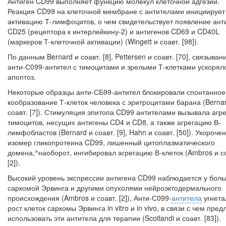
Антиген CD99 выполняет функцию молекул клеточной адгезии.
Реакция CD99 на клеточной мембране с антителами инициирует
активацию Т-лимфоцитов, о чем свидетельствует появление ант
CD25 (рецептора к интерлейкину-2) и антигенов CD69 и CD40L
(маркеров Т-клеточной активации) (Wingett и соавт. [98]).
По данным Bernard и соавт. [8], Pettersen и соавт. [70], связыван
анти-С099-антител с тимоцитами и зрелыми Т-клетками ускорял
апоптоз.
Некоторые образцы анти-СБ99-антител блокировали спонтанное 
кообразование Т-клеток человека с эритроцитами барана (Berna
соавт. [7]). Стимуляция эпитопа CD99 антителами вызывала агр
тимоцитов, несущих антигены CD4 и CD8, а также агрегацию В-
лимфобластов (Bernard и соавт. [9], Hahn и соавт. [50]). Укороче
изомер гликопротеина CD99, ли­шенный цитоплазматического
домена,^наоборот, ингибировал агрегацию В-клеток (Ambros и с
[2]).
Высокий уровень экспрессии антигена CD99 наблюдается у бол
сар­комой Эрвинга и другими опухолями нейроэктодермального
происхожде­ния (Ambros и соавт. [2]), Анти-С099-
антитела
угнета
рост клеток саркомы Эрвинга in vitro и in vivo, в связи с чем пре
использовать эти антитела для терапии (Scotlandi и соавт. [83]).