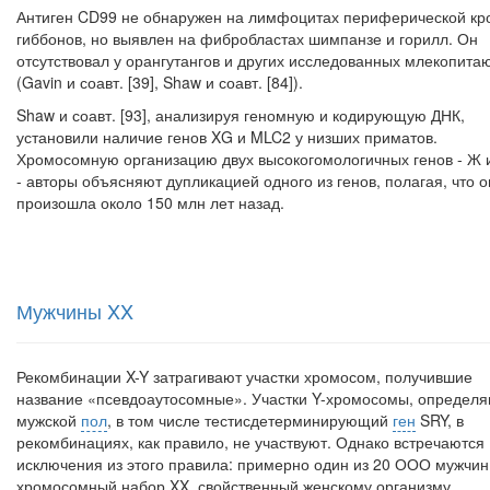
Антиген CD99 не обнаружен на лимфоцитах периферической кр
гиббо­нов, но выявлен на фибробластах шимпанзе и горилл. Он
отсутствовал у оран­гутангов и других исследованных млекопит
(Gavin и соавт. [39], Shaw и соавт. [84]).
Shaw и соавт. [93], анализируя геномную и кодирующую ДНК,
установи­ли наличие генов XG и MLC2 у низших приматов.
Хромосомную организацию двух высокогомологичных генов - Ж
- авторы объясняют дупликацией одного из генов, полагая, что 
произошла около 150 млн лет назад.
Мужчины XX
Рекомбинации X-Y затрагивают участки хромосом, получившие
название «псевдоаутосомные». Участки Y-хромосомы, определ
мужской
пол
, в том числе тестисдетерминирующий
ген
SRY, в
рекомбинациях, как правило, не участву­ют. Однако встречаются
исключения из этого правила: примерно один из 20 ООО мужчин
хромосомный набор XX, свойственный женскому организму.