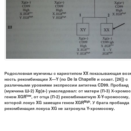
Родословная мужчины с кариотипом XX показывающая воз
ность рекомбинации X—Y (по De la Chapelle и соавт. [26]) с
различными уровня­ми экспрессии антигена CD99. Пробанд
(мужчина Ш-2) Xg(a-) унаследовал: от матери (П-3) Х-хромо
low
геном XGR
, от отца (П-2) рекомбинантную X-Y-хромосому,
Mgh
которой локус XG замещен геном XGR
. У брата пробанда
реком­бинация локуса XG не затронула Y-хромосому.