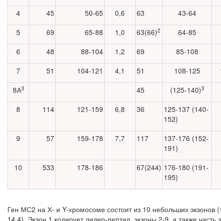
4
45
50-65
0,6
63
43-64
2
5
69
65-88
1,0
63(66)
64-85
6
48
88-104
1,2
69
85-108
7
51
104-121
4,1
51
108-125
3
3
8А
45
(125-140)
8
114
121-159
6,8
36
125-137 (140-
152)
9
57
159-178
7,7
117
137-176 (152-
191)
10
533
178-186
67(244)
176-180 (191-
195)
Ген МС2 на Х- и Y-хромосоме состоит из 10 небольших экзонов (
14.4). Экзон 1 кодирует лидер-пептид, экзоны 2-9, а также часть 