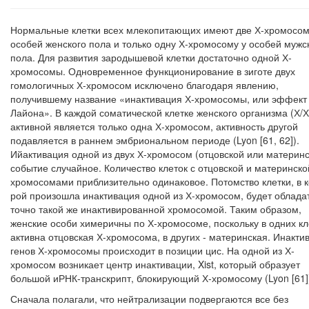
Нормальные клетки всех млекопитающих имеют две Х-хромосом
особей женского пола и только одну Х-хромосому у особей мужс
пола. Для разви­тия зародышевой клетки достаточно одной Х-
хромосомы. Одновременное функ­ционирование в зиготе двух
гомологичных Х-хромосом исключено благодаря яв­лению,
получившему название «инактивация Х-хромосомы, или эффект
Лайона». В каждой соматической клетке женского организма (Х/Х
активной является только одна Х-хромосом, активность другой
подавляется в раннем эмбриональ­ном периоде (Lyon [61, 62]).
Ийактивация одной из двух Х-хромосом (отцовской или материнс
событие случайное. Количество клеток с отцовской и мате­ринско
хромосомами приблизительно одинаковое. Потомство клетки, в к
рой произошла инактивация одной из Х-хромосом, будет облада
точно такой же инактивированной хромосомой. Таким образом,
женские особи химеричны по Х-хромосоме, поскольку в одних кл
активна отцовская Х-хромосома, в дру­гих - материнская. Инакти
генов Х-хромосомы происходит в позиции цис. На одной из Х-
хромосом возникает центр инактивации, Xist, который образует
большой иРНК-транскрипт, блокирующий Х-хромосому (Lyon [61]
Сначала полагали, что нейтрализации подвергаются все без