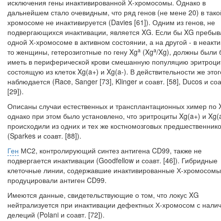
исключения гены инактивированной Х-хромосомы. Однако в
дальнейшем стало очевидным, что ряд генов (не мене 20) в тако
хромосоме не инактивируется (Davies [61]). Одним из генов, не
подвергающихся инактивации, является XG. Если бы XG пребыв
одной Х-хромосоме в активном состоянии, а на другой - в неакт
a
a
то женщины, гетерозиготные по гену Xg
(Xg
/Xg), должны были 
иметь в периферической крови смешанную популяцию эритроци
состо­ящую из клеток Xg(a+) и Xg(a-). В действительности же этог
наблюдается (Race, Sanger [73], Klinger и соавт. [58], Ducos и соа
[29]).
Описаны случаи естественных и трансплантационных химер по 
однако при этом было установлено, что эритроциты Xg(a+) и Xg(
происходили из одних и тех же костномозговых предшественник
(Sparkes и соавт. [88]).
Ген
МС2, контролирующий синтез антигена CD99, также не
подвергается инактивации (Goodfellow и соавт. [46]). Гибридные
клеточные линии, содержав­шие инактивированные Х-хромосомы
продуцировали антиген CD99.
Имеются данные, свидетельствующие о том, что локус XG
нейтрализуется при инактивации дефектных Х-хромосом с нали
делеций (Polani и соавт. [72]).