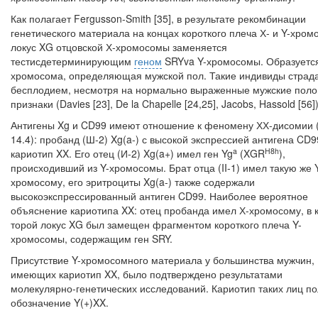
Как полагает Fergusson-Smith [35], в результате рекомбинации
генетическо­го материала на концах короткого плеча Х- и Y-хром
локус XG отцовской Х-хромосомы заменяется
тестисдетерминирующим
геном
SRYva Y-хромосомы. Образуется
хромосома, определяющая мужской пол. Такие индивиды страда
бесплодием, несмотря на нормально выраженные мужские пол
призна­ки (Davies [23], De la Chapelle [24,25], Jacobs, Hassold [56])
Антигены Xg и CD99 имеют отношение к феномену ХХ-дисомии (
14.4): пробанд (Ш-2) Xg(a-) с высокой экспрессией антигена CD
a
H
8
h
кариотип XX. Его отец (И-2) Xg(a+) имел ген Yg
(XGR
),
происходивший из Y-хромосомы. Брат отца (II-1) имел такую же 
хромосому, его эритроциты Xg(a-) также содержали
высокоэкспрессированный антиген CD99. Наиболее вероятное
объяснение кариотипа XX: отец пробанда имел Х-хромосому, в к
торой локус XG был замещен фрагментом короткого плеча Y-
хромосомы, со­держащим ген SRY.
Присутствие Y-хромосомного материала у большинства мужчин,
имеющих кариотип XX, было подтверждено результатами
молекулярно-генетических ис­следований. Кариотип таких лиц п
обозначение Y(+)XX.