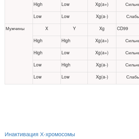
High
Low
Xg(a+)
Сильн
Low
Low
Xg(a-)
Слаб
Мужчины
X
Y
Xg
CD99
High
High
Xg(a+)
Сильн
High
Low
Xg(a+)
Сильн
Low
High
Xg(a-)
Сильн
Low
Low
Xg(a-)
Слаб
Инактивация Х-хромосомы