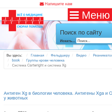
Напишите нам
Меню
Поиск по сайту
Искать...
Вы здесь:
Главная
Фельдшеру
Видео
Реанимато
book
Группы крови человека
Система Cartwright и система Xg
Антиген Xg в биологии человека. Антигены Xga и 
у животных