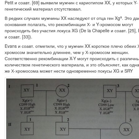
Petit и соавт. [69] выявили мужчин с кариотипом XX, у которых Y-
генетический материал отсутствовал.
a
В редких случаях мужчины XX наследуют от отца ген Xg
. Это да
основа­ния полагать, что рекомбинации Х- и Y-хромосом могут
происходить без уча­стия локуса XG (De la Chapelle и соавт. [25],
и соавт. [33]).
Evans и соавт. отметили, что у мужчин XX короткое плечо обеих 
хромосом значительно длиннее, чем у Х-хромосом женщин.
Соответственно рекомбинации X-Y могут происходить с различн
количеством генетического материала, и это объясняет, как одна
же Х-хромосома может нести одновременно покусы XG и SRY