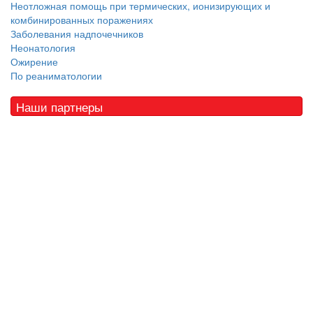
Неотложная помощь при термических, ионизирующих и
комбинированных поражениях
Заболевания надпочечников
Неонатология
Ожирение
По реаниматологии
Наши партнеры
© 2010 - 2021 / 03-Ektb.ru
Сайт о медицине и скорой помощи
.
Все права защищены. При копировании материалов ссылка