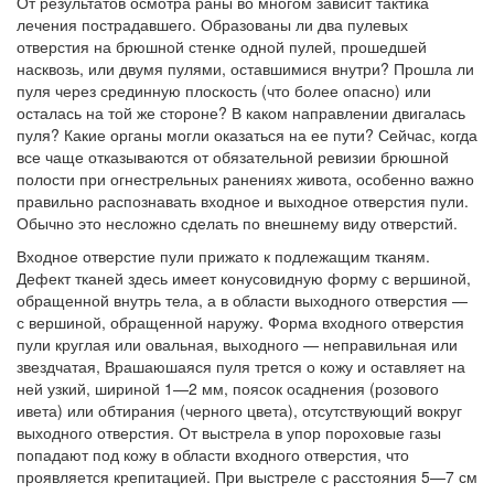
От результатов осмотра раны во многом зависит тактика
лечения по­страдавшего. Образованы ли два пулевых
отверстия на брюшной стен­ке одной пулей, прошедшей
насквозь, или двумя пулями, оставшими­ся внутри? Прошла ли
пуля через срединную плоскость (что более опасно) или
осталась на той же стороне? В каком направлении двига­лась
пуля? Какие органы могли оказаться на ее пути? Сейчас, когда
все чаще отказываются от обязательной ревизии брюшной
полости при огнестрельных ранениях живота, особенно важно
правильно распо­знавать входное и выходное отверстия пули.
Обычно это несложно сде­лать по внешнему виду отверстий.
Входное отверстие пули прижато к подлежащим тканям.
Дефект тка­ней здесь имеет конусовидную форму с вершиной,
обращенной внутрь тела, а в области выходного отверстия —
с вершиной, обращенной на­ружу. Форма входного отверстия
пули круглая или овальная, выходного — неправильная или
звездчатая, Врашаюшаяся пуля трется о кожу и оставляет на
ней узкий, шириной 1—2 мм, поясок осаднения (розового
ивета) или обтирания (черного цвета), отсутствующий вокруг
выход­ного отверстия. От выстрела в упор пороховые газы
попадают под кожу в области входного отверстия, что
проявляется крепитацией. При вы­стреле с расстояния 5—7 см