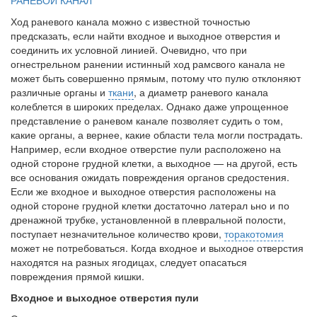
РАНЕВОЙ КАНАЛ
Ход раневого канала можно с известной точностью
предсказать, если найти входное и выходное отверстия и
соединить их условной линией. Очевидно, что при
огнестрельном ранении истинный ход рамсвого ка­нала не
может быть совершенно прямым, потому что пулю отклоняют
различные органы и
ткани
, а диаметр раневого канала
колеблется в широких пределах. Однако даже упрощенное
представление о раневом канале позволяет судить о том,
какие органы, а вернее, какие области тела могли пострадать.
Например, если входное отверстие пули распо­ложено на
одной стороне грудной клетки, а выходное — на другой, есть
все основания ожидать повреждения органов средостения.
Если же входное и выходное отверстия расположены на
одной стороне грудной клетки достаточно латерал ьно и по
дренажной трубке, установленной в плевральной полости,
поступает незначительное количество крови,
торакотомия
может не потребоваться. Когда входное и выходное от­верстия
находятся на разных ягодицах, следует опасаться
повреждения прямой кишки.
Входное и выходное отверстия пули