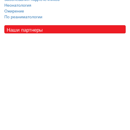
Неонатология
Ожирение
По реаниматологии
Наши партнеры
© 2010 - 2021 / 03-Ektb.ru
Сайт о медицине и скорой помощи
.
Все права защищены. При копировании материалов ссылка
обязательна.