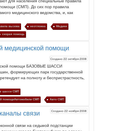
вают для населения специальные правила
й помощи
(
СМП
). До сих пор правила
амого медицинского ведомства, и, как
авила вызова
неотложка
Медики
скорая помощь
й медицинской помощи
Создано 22 октября 2008
инской помощи БАЗОВЫЕ ШАССИ
шин, формирующих парк государственной
ретендует на полноту и беспристрастность,
е шасси СМП
ой помощиАвтомобили СМП
Авто СМП
Создано 22 ноября 2008
каналы связи
конной связи на седьмой подстанции