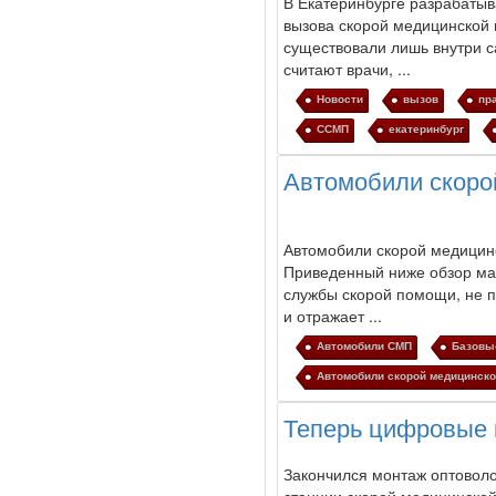
В Екатеринбурге разрабаты
вызова скорой медицин­ско
существовали лишь внутри с
считают врачи, ...
Новости
вызов
пр
ССМП
екатеринбург
Автомобили скоро
Автомобили скорой медиц
Приведенный ниже обзор ма
службы скорой помощи, не п
и отражает ...
Автомобили СМП
Базовы
Автомобили скорой медицинск
Теперь цифровые 
Закончился монтаж оптоволо