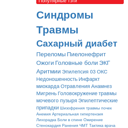
Популярные тэги
Синдромы
Травмы
Сахарный диабет
Переломы
Пиелонефрит
Ожоги
Головные боли
ЭКГ
Аритмии
Эпилепсия
03
ОКС
Недоношенность
Инфаркт
миокарда
Отравления
Анамнез
Мигрень
Головокружение
травмы
мочевого пузыря
Эпилептические
припадки
Шизофрения
травмы почек
Анемия
Артериальная гипертензия
Лихорадка
Боли в спине
Ожирение
Стенокардия
Ранения
ЧМТ
Тактика врача