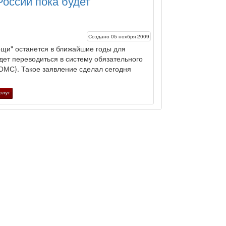
оссии пока будет
Создано 05 ноября 2009
ощи" останется в ближайшие годы для
дет переводиться в систему обязательного
ОМС). Такое заявление сделал сегодня
слуг
медицине и скорой помощи
. Все права защищены. При копирован