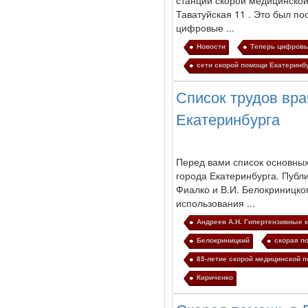
станции скорой медицинско
Таватуйская 11 . Это был по
цифровые ...
Новости
Теперь цифровы
сети скорой помощи Екатеринб
Список трудов вр
Екатеринбурга
Перед вами список основны
города
Екатеринбурга
. Публ
Фиалко и В.И. Белокриницко
использования ...
Андреев А.Н. Гипертензивные 
Белокриницкий
скорая п
85-летие скорой медицинской 
Кириченко