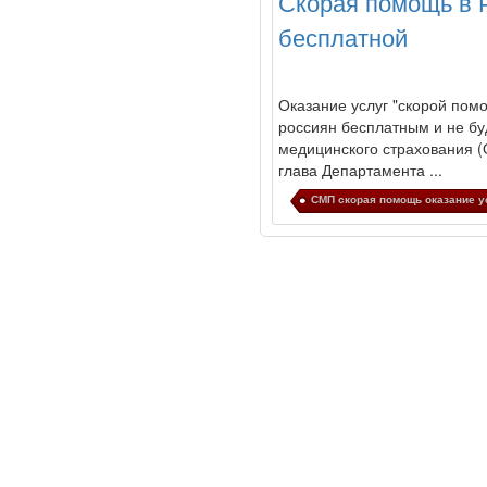
Скорая помощь в Р
бесплатной
Оказание услуг "скорой пом
россиян бесплатным и не бу
медицинского страхования (
глава Департамента ...
СМП скорая помощь оказание у
© 2010 - 2021 / 03-Ektb.ru
Сайт о 