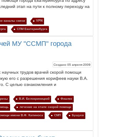
й помощи города
Екатеринбурга
по адресу
следний этап на пути к полному переходу на
е каналы связи
VPN
урга
СПМ Екатеринбурга
ачей МУ "ССМП" города
Создано 05 апреля 2009
х научных трудов врачей скорой помощи
икую его с разрешения корифеев науки В.А.
го. С целью ознакомления и
кризы
В.И. Белокриницкий
Фиалко
омощь
лечение на этапе скорой помощи
помощи имени В.Ф. Капиноса
СМП
Бушуев