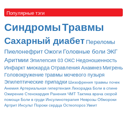
Популярные тэги
Синдромы
Травмы
Сахарный диабет
Переломы
Пиелонефрит
Ожоги
Головные боли
ЭКГ
Аритмии
Эпилепсия
03
ОКС
Недоношенность
Инфаркт миокарда
Отравления
Анамнез
Мигрень
Головокружение
травмы мочевого пузыря
Эпилептические припадки
Шизофрения
травмы почек
Анемия
Артериальная гипертензия
Лихорадка
Боли в спине
Ожирение
Стенокардия
Ранения
ЧМТ
Тактика врача скорой
помощи
Боли в груди
Инсулинотерапия
Неврозы
Обмороки
Артрит
Инсульт
Пороки сердца
Остеопороз
Увеит