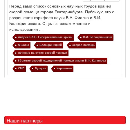
Перед вами список основных научных трудов врачей
скорой помощи города Екатеринбурга. Публикую его с
разрешения корифеев науки В.А. Фиалко и В.И.
Белокриницкого. С целью ознакомления и
использования ...
Андреев А.Н. Гипертензивные кризы
В.И. Белокриницкий
Фиалко
Белокриницкий
скорая помощь
лечение на этапе скорой помощи
85-летие скорой медицинской помощи имени В.Ф. Капиноса
СМП
Бушуев
Кириченко
Наши партнеры