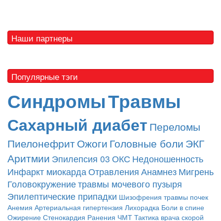
Наши партнеры
Популярные тэги
Синдромы
Травмы
Сахарный диабет
Переломы
Пиелонефрит
Ожоги
Головные боли
ЭКГ
Аритмии
Эпилепсия
03
ОКС
Недоношенность
Инфаркт миокарда
Отравления
Анамнез
Мигрень
Головокружение
травмы мочевого пузыря
Эпилептические припадки
Шизофрения
травмы почек
Анемия
Артериальная гипертензия
Лихорадка
Боли в спине
Ожирение
Стенокардия
Ранения
ЧМТ
Тактика врача скорой