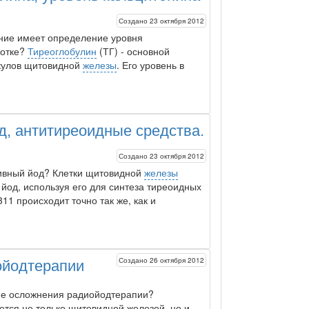
Создано 23 октября 2012
ение имеет определение уровня
ротке?
Тиреоглобулин
(ТГ) - основной
кулов щитовидной
железы
. Его уровень в
д, антитиреоидные средства.
Создано 23 октября 2012
тивный
йод
? Клетки щитовидной
железы
т
йод
, используя его для синтеза тиреоидных
1 происходит точно так же, как и
Создано 26 октября 2012
ойодтерапии
ие осложнения радио
йод
терапии?
тся не только щитовидной железой, но и