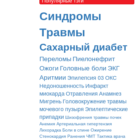
Популярные тэги
Синдромы
Травмы
Сахарный диабет
Переломы
Пиелонефрит
Ожоги
Головные боли
ЭКГ
Аритмии
Эпилепсия
03
ОКС
Недоношенность
Инфаркт
миокарда
Отравления
Анамнез
Мигрень
Головокружение
травмы
мочевого пузыря
Эпилептические
припадки
Шизофрения
травмы почек
Анемия
Артериальная гипертензия
Лихорадка
Боли в спине
Ожирение
Стенокардия
Ранения
ЧМТ
Тактика врача