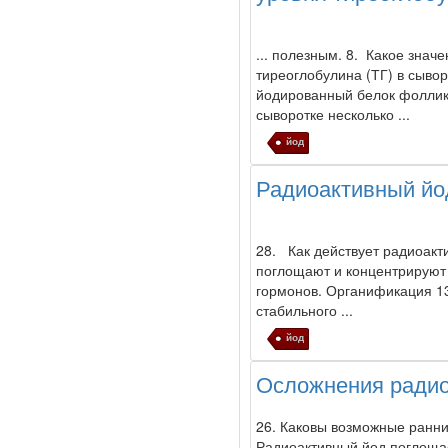
.
.. полезным. 8. Какое знач
тиреоглобулина (ТГ) в сыво
йод
ированный белок фолли
сыворотке несколько ...
йод
Радиоактивный йо
28. Как действует радиоак
поглощают и концентрирую
гормонов. Органификация 131
стабильного ...
йод
Осложнения ради
26. Каковы возможные ранн
Радиоактивный
йод
поглощае