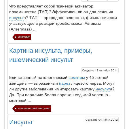
Что представляет собой тканевой активатор
плааминогена
(ТАП)? Эффективен ли он для лечения
инсульт
а? ТАП — природное вещество, физиологически
участвующее в реакции тромболизиса. Активаза
(Алтеплаза) ...
Инсульт
Картина инсульта, примеры,
ишемический инсульт
Создано 18 октября 2011
Единственный патологический
симптом
у 45-летней
женщины — выраженный
парез
лицевого нерва. Могут
ли другие заболевания имитировать картину
инсульт
а?
Да. При параличе Белла поражен седьмой черепно-
мозговой ...
ишемический инсульт
Создано 04 июня 2012
Инсульт