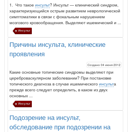
1. Что такое
инсульт
?
Инсульт
— клинический синдром,
характеризующийся острым развитием не­врологической
симптоматики в связи с фокальным нарушением
мозгового крово­обращения. Выделяют ишемический и ...
Инсульт
Причины инсульта, клинические
проявления
Создано 04 июня 2012
Какие основные топические синдромы выделяют при
цереброваскулярном заболевании? При постановке
топического диагноза в случае ишемического
инсульт
а
пре­жде всего следует определить, в каком из двух
основных ...
Инсульт
Подозрение на инсульт,
обследование при подозрении на