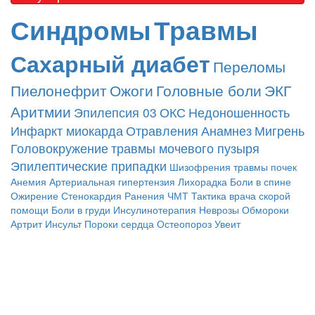
Синдромы
Травмы
Сахарный диабет
Переломы
Пиелонефрит
Ожоги
Головные боли
ЭКГ
Аритмии
Эпилепсия
03
ОКС
Недоношенность
Инфаркт миокарда
Отравления
Анамнез
Мигрень
Головокружение
травмы мочевого пузыря
Эпилептические припадки
Шизофрения
травмы почек
Анемия
Артериальная гипертензия
Лихорадка
Боли в спине
Ожирение
Стенокардия
Ранения
ЧМТ
Тактика врача скорой
помощи
Боли в груди
Инсулинотерапия
Неврозы
Обмороки
Артрит
Инсульт
Пороки сердца
Остеопороз
Увеит