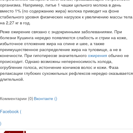
организма. Например, питье 1 чашки цельного молока в день
вместо 1% (по содер­жанию жира) молока приводит на фоне
стабильного уровня физических нагрузок к увеличению массы тела
на 2,27 кг в год.
Реже ожирение связано с эндокринными заболеваниями. При
болез­ни Кушинга нередко появляются слабость и стрии на коже,
избыточное отложение жира на спине и шее, а также
преимущественное распределе­ние жира на туловище, а не в
конечности. При гипотиреозе значительно­го
ожирения
обычно не
происходит. Однако возможны непереносимость холода,
огрубление голоса, истончение кончиков волос и кожи. Фаза
релаксации глубоких сухожильных рефлексов нередко оказывается
дли­тельной.
Комментарии (0)
Вконтакте (
)
Facebook (
)