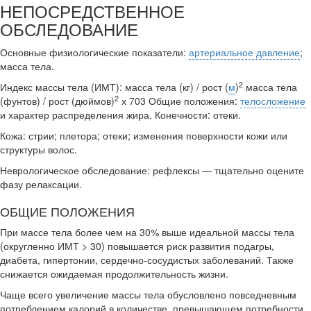
НЕПОСРЕДСТВЕННОЕ
ОБСЛЕДОВАНИЕ
Основные физиологические показатели:
артериальное давление
;
масса тела.
2
Индекс массы тела (ИМТ): масса тела (кг) / рост (
м
)
масса тела
2
(фунтов) / рост (дюймов)
х 703 Общие положения:
телосложение
и характер распределения жира. Конечности: отеки.
Кожа: стрии; плетора; отеки; изменения поверхности кожи или
структу­ры волос.
Неврологическое обследование: рефлексы — тщательно оцените
фазу ре­лаксации.
ОБЩИЕ ПОЛОЖЕНИЯ
При массе тела более чем на 30% выше идеальной массы тела
(окру­гленно ИМТ > 30) повышается риск развития подагры,
диабета, гипер­тонии, сердечно-сосудистых заболеваний. Также
снижается ожидаемая продолжительность жизни.
Чаще всего увеличение массы тела обусловлено повседневным
потре­блением калорий в количестве, превышающем потребности