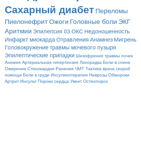
Сахарный диабет
Переломы
Пиелонефрит
Ожоги
Головные боли
ЭКГ
Аритмии
Эпилепсия
03
ОКС
Недоношенность
Инфаркт миокарда
Отравления
Анамнез
Мигрень
Головокружение
травмы мочевого пузыря
Эпилептические припадки
Шизофрения
травмы почек
Анемия
Артериальная гипертензия
Лихорадка
Боли в спине
Ожирение
Стенокардия
Ранения
ЧМТ
Тактика врача скорой
помощи
Боли в груди
Инсулинотерапия
Неврозы
Обмороки
Артрит
Инсульт
Пороки сердца
Увеит
Остеопороз