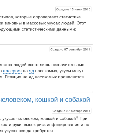
Создано 15 июня 2010
отипов,
которые опровергает статистика.
ки
виновны в массовых укусах людей. Этот
ледующими статистическими данными:
Создано 07 сентября 2011
нства людей всего лишь незначитель­ные
го
аллергия
на
яд
насекомых,
укусы
могут
. Реакция на яд насекомых проявляется ...
человеком, кошкой и собакой
Создано 27 октября 2011
ь укусов человеком, кошкой и собакой? При
кисти руки, высок риск инфицирования и по­
их укусах всегда требуется