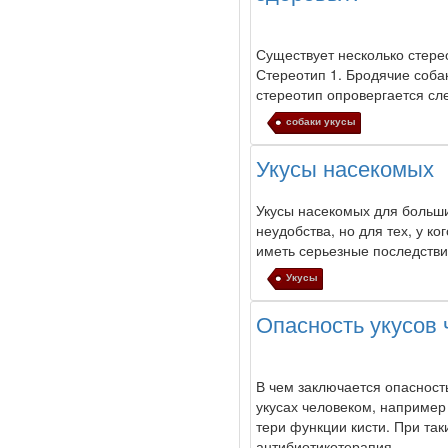
Существует несколько стере
Стереотип 1. Бродячие
соба
стереотип опровергается с
собаки укусы
Укусы насекомых
Укусы
насекомых для больши
неудобства, но для тех, у ко
иметь серьезные последствия
Укусы
Опасность укусов 
В чем заключается опасност
укусах человеком, например 
тери функции кисти. При так
антибиотикотерапия, ...