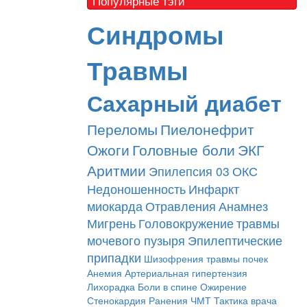
Популярные тэги
Синдромы
Травмы
Сахарный диабет
Переломы
Пиелонефрит
Ожоги
Головные боли
ЭКГ
Аритмии
Эпилепсия
03
ОКС
Недоношенность
Инфаркт
миокарда
Отравления
Анамнез
Мигрень
Головокружение
травмы
мочевого пузыря
Эпилептические
припадки
Шизофрения
травмы почек
Анемия
Артериальная гипертензия
Лихорадка
Боли в спине
Ожирение
Стенокардия
Ранения
ЧМТ
Тактика врача