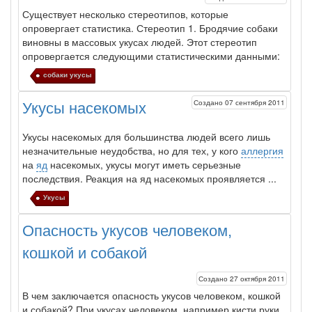
Существует несколько стереотипов,
которые
опровергает статистика. Стереотип 1. Бродячие
собаки
виновны в массовых укусах людей. Этот стереотип
опровергается следующими статистическими данными:
собаки укусы
Создано 07 сентября 2011
Укусы насекомых
Укусы
насекомых для большинства людей всего лишь
незначитель­ные неудобства, но для тех, у кого
аллергия
на
яд
насекомых,
укусы
могут иметь серьезные
последствия. Реакция на яд насекомых проявляется ...
Укусы
Опасность укусов человеком,
кошкой и собакой
Создано 27 октября 2011
В чем заключается опасность укусов человеком, кошкой
и собакой? При укусах человеком, например кисти руки,