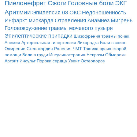
Пиелонефрит
Ожоги
Головные боли
ЭКГ
Аритмии
Эпилепсия
03
ОКС
Недоношенность
Инфаркт миокарда
Отравления
Анамнез
Мигрень
Головокружение
травмы мочевого пузыря
Эпилептические припадки
Шизофрения
травмы почек
Анемия
Артериальная гипертензия
Лихорадка
Боли в спине
Ожирение
Стенокардия
Ранения
ЧМТ
Тактика врача скорой
помощи
Боли в груди
Инсулинотерапия
Неврозы
Обмороки
Артрит
Инсульт
Пороки сердца
Увеит
Остеопороз
© 2010 - 2021 / 03-Ektb.ru
Сайт о медицине и скорой помощи
.