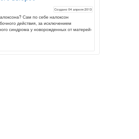
Создано 04 апреля 2013
алоксон
а? Сам по себе
налоксон
бочного действия, за исклю­чением
ого синдрома у новорожденных от мате­рей-