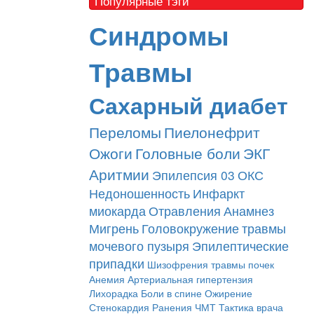
Популярные тэги
Синдромы
Травмы
Сахарный диабет
Переломы
Пиелонефрит
Ожоги
Головные боли
ЭКГ
Аритмии
Эпилепсия
03
ОКС
Недоношенность
Инфаркт
миокарда
Отравления
Анамнез
Мигрень
Головокружение
травмы
мочевого пузыря
Эпилептические
припадки
Шизофрения
травмы почек
Анемия
Артериальная гипертензия
Лихорадка
Боли в спине
Ожирение
Стенокардия
Ранения
ЧМТ
Тактика врача