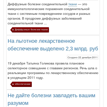
Диффузные
болезни
соединительной
ткани
— это
иммунопато­логические поражения соединительной
ткани с системным по­вреждением сосудов и разных
органов. В продроме диффузных заболеваний
соединительной ткани ...
Диффузные болезни ткани
На льготное лекарственное
обеспечение выделено 2,3 млрд. руб
Создано 22 декабря 2011
19 декабря Татьяна Голикова провела плановое
селекторное совещание с главами регионов. Речь шла о
реальзиции программы по лекарственному обес
печени
ю
в уходящем 2011 году.
обеспечение
Не дайте болезни завладеть вашим
разумом