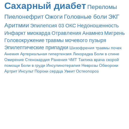
Сахарный диабет
Переломы
Пиелонефрит
Ожоги
Головные боли
ЭКГ
Аритмии
Эпилепсия
03
ОКС
Недоношенность
Инфаркт миокарда
Отравления
Анамнез
Мигрень
Головокружение
травмы мочевого пузыря
Эпилептические припадки
Шизофрения
травмы почек
Анемия
Артериальная гипертензия
Лихорадка
Боли в спине
Ожирение
Стенокардия
Ранения
ЧМТ
Тактика врача скорой
помощи
Боли в груди
Инсулинотерапия
Неврозы
Обмороки
Артрит
Инсульт
Пороки сердца
Увеит
Остеопороз