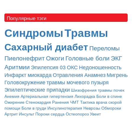
Популярные тэги
Синдромы
Травмы
Сахарный диабет
Переломы
Пиелонефрит
Ожоги
Головные боли
ЭКГ
Аритмии
Эпилепсия
03
ОКС
Недоношенность
Инфаркт миокарда
Отравления
Анамнез
Мигрень
Головокружение
травмы мочевого пузыря
Эпилептические припадки
Шизофрения
травмы почек
Анемия
Артериальная гипертензия
Лихорадка
Боли в спине
Ожирение
Стенокардия
Ранения
ЧМТ
Тактика врача скорой
помощи
Боли в груди
Инсулинотерапия
Неврозы
Обмороки
Артрит
Инсульт
Пороки сердца
Остеопороз
Увеит