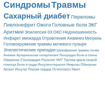
Синдромы
Травмы
Сахарный диабет
Переломы
Пиелонефрит
Ожоги
Головные боли
ЭКГ
Аритмии
Эпилепсия
03
ОКС
Недоношенность
Инфаркт миокарда
Отравления
Анамнез
Мигрень
Головокружение
травмы мочевого пузыря
Эпилептические припадки
Шизофрения
травмы почек
Анемия
Артериальная гипертензия
Лихорадка
Боли в спине
Ожирение
Стенокардия
Ранения
ЧМТ
Тактика врача скорой
помощи
Боли в груди
Инсулинотерапия
Неврозы
Обмороки
Артрит
Инсульт
Пороки сердца
Остеопороз
Увеит