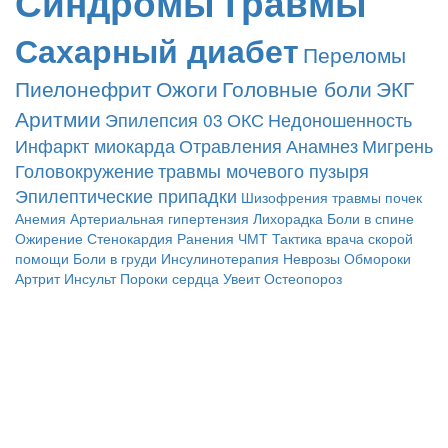
Синдромы
Травмы
Сахарный диабет
Переломы
Пиелонефрит
Ожоги
Головные боли
ЭКГ
Аритмии
Эпилепсия
03
ОКС
Недоношенность
Инфаркт миокарда
Отравления
Анамнез
Мигрень
Головокружение
травмы мочевого пузыря
Эпилептические припадки
Шизофрения
травмы почек
Анемия
Артериальная гипертензия
Лихорадка
Боли в спине
Ожирение
Стенокардия
Ранения
ЧМТ
Тактика врача скорой
помощи
Боли в груди
Инсулинотерапия
Неврозы
Обмороки
Артрит
Инсульт
Пороки сердца
Увеит
Остеопороз