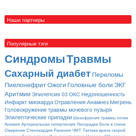
Наши партнеры
Популярные тэги
Синдромы
Травмы
Сахарный диабет
Переломы
Пиелонефрит
Ожоги
Головные боли
ЭКГ
Аритмии
Эпилепсия
03
ОКС
Недоношенность
Инфаркт миокарда
Отравления
Анамнез
Мигрень
Головокружение
травмы мочевого пузыря
Эпилептические припадки
Шизофрения
травмы почек
Анемия
Артериальная гипертензия
Лихорадка
Боли в спине
Ожирение
Стенокардия
Ранения
ЧМТ
Тактика врача скорой