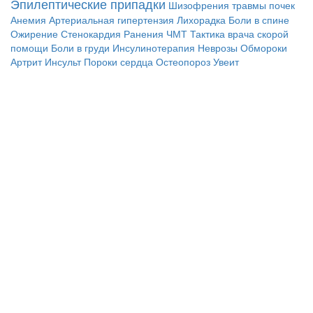
Эпилептические припадки
Шизофрения
травмы почек
Анемия
Артериальная гипертензия
Лихорадка
Боли в спине
Ожирение
Стенокардия
Ранения
ЧМТ
Тактика врача скорой
помощи
Боли в груди
Инсулинотерапия
Неврозы
Обмороки
Артрит
Инсульт
Пороки сердца
Остеопороз
Увеит
© 2010 - 2021 / 03-Ektb.ru
Сайт о медицине и скорой помощи
.
Все права защищены. При копировании материалов ссылка
обязательна.