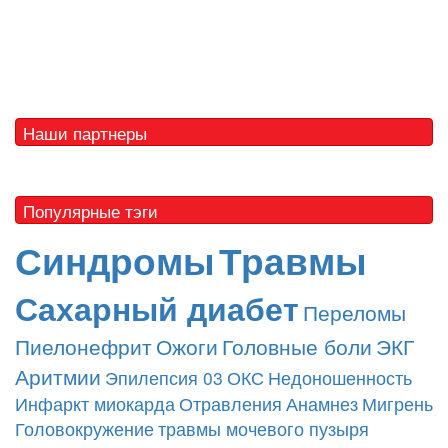
Наши партнеры
Популярные тэги
Синдромы
Травмы
Сахарный диабет
Переломы
Пиелонефрит
Ожоги
Головные боли
ЭКГ
Аритмии
Эпилепсия
03
ОКС
Недоношенность
Инфаркт миокарда
Отравления
Анамнез
Мигрень
Головокружение
травмы мочевого пузыря