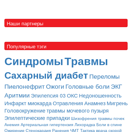
Наши партнеры
Популярные тэги
Синдромы
Травмы
Сахарный диабет
Переломы
Пиелонефрит
Ожоги
Головные боли
ЭКГ
Аритмии
Эпилепсия
03
ОКС
Недоношенность
Инфаркт миокарда
Отравления
Анамнез
Мигрень
Головокружение
травмы мочевого пузыря
Эпилептические припадки
Шизофрения
травмы почек
Анемия
Артериальная гипертензия
Лихорадка
Боли в спине
Ожирение
Стенокардия
Ранения
ЧМТ
Тактика врача скорой