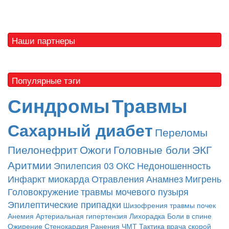
Наши партнеры
Популярные тэги
Синдромы
Травмы
Сахарный диабет
Переломы
Пиелонефрит
Ожоги
Головные боли
ЭКГ
Аритмии
Эпилепсия
03
ОКС
Недоношенность
Инфаркт миокарда
Отравления
Анамнез
Мигрень
Головокружение
травмы мочевого пузыря
Эпилептические припадки
Шизофрения
травмы почек
Анемия
Артериальная гипертензия
Лихорадка
Боли в спине
Ожирение
Стенокардия
Ранения
ЧМТ
Тактика врача скорой