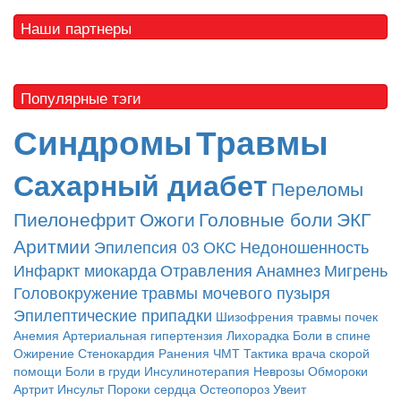
Наши партнеры
Популярные тэги
Синдромы
Травмы
Сахарный диабет
Переломы
Пиелонефрит
Ожоги
Головные боли
ЭКГ
Аритмии
Эпилепсия
03
ОКС
Недоношенность
Инфаркт миокарда
Отравления
Анамнез
Мигрень
Головокружение
травмы мочевого пузыря
Эпилептические припадки
Шизофрения
травмы почек
Анемия
Артериальная гипертензия
Лихорадка
Боли в спине
Ожирение
Стенокардия
Ранения
ЧМТ
Тактика врача скорой
помощи
Боли в груди
Инсулинотерапия
Неврозы
Обмороки
Артрит
Инсульт
Пороки сердца
Остеопороз
Увеит