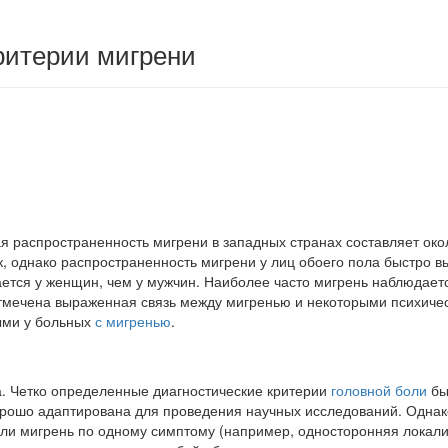
ритерии мигрени
ая распространен­ность мигрени в западных странах составляет о
к, однако распространенность мигрени у лиц обоего пола быстро в
ается у женщин, чем у муж­чин. Наиболее часто мигрень наблюдае
тмечена выраженная связь между мигренью и некото­рыми психиче
ыми у больных
с мигренью
.
а. Четко определенные диагностические критерии
головной боли
бы
рошо адаптирована для проведения научных иссле­дований. Однако
ли мигрень по одному симпто­му (например, односторонняя локали