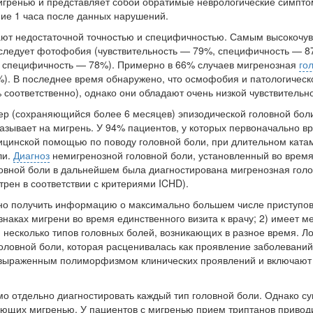
игренью и пред­ставляет собой обратимые неврологические симпто
ние 1 часа после данных нарушений.
ают недостаточ­ной точностью и специфичностью. Самым высокочу
ледует фотофобия (чувстви­тельность — 79%, специфичность — 8
%, специфичность — 78%). Примерно в 66% слу­чаев мигренозная
го
%). В последнее время обнару­жено, что осмофобия и патологичес
 соответственно), од­нако они обладают очень низкой чувствитель­
тер (сохраняющийся бо­лее 6 месяцев) эпизодической головной бол
азывает на мигрень. У 94% пациентов, у которых перво­начально 
­дицинской помощью по поводу головной боли, при длительном кат
ли.
Диагноз
немигренозной голов­ной боли, установленный во время 
овной боли в даль­нейшем была диагностирована мигренозная голов
трен в соответствии с критериями ICHD).
ажно получить ин­формацию о максимально большем числе при­ступо
наках мигрени во время единственного визита к врачу; 2) имеет ме
 несколько типов головных болей, возникающих в разное время. Лок
оловной боли, которая расценивалась как проявление заболеваний 
 выраженным полиморфизмом кли­нических проявлений и включают м
имо отдельно диагности­ровать каждый тип головной боли. Однако с
ающих мигре­нью. У пациентов с мигренью прием триптанов приводи