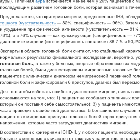
ауры). Типичная
аура
встречается менее чем у 20% пациентов с м
последующим развитием голов­ной боли, которая возникает в тече
Предполагается, что критерии мигрени, предложенные IHS, облад
тошнота
(
чувствительность
— 82%, специфичность — 96%). Затем с
и ухудшение при физиче­ской активности (чувствительность — 81
78%), а в 76% случаев — как пульсирующая (специ­фичность — 77
диагностике мигрени (их специфичность со­ставляет 86,7 % и 90,2%
Эксперты в области головной боли считают, что стабильный харак
нормальных результатах физикального исследования, вероятно, ук
головная боль
, а также у больных, впервые обратившихся за ме
головных болей, были диагностированы мигренозные головные бо
пациентов с клиническим диагнозом не­мигренозной первичной гол
головной боли и зафикси­ровали 6 приступов, диагноз был пересмо
Для того чтобы избежать ошибок в диа­гностике мигрени, очень в
основываются на том, что: 1) пациент не сообщает о типичных приз
который он поставил себе самостоятельно); 3) у пациента имеются
часто приводит к ошибочной диагностике. В большинстве случаев г
пациентов с мигренью приступы головных болей характе­ризуются
напряжения, которые часто затрудняют диагностику мигрени.
В соответствии с критериями ICHD-II, у лю­бого пациента необход
больных с мигренью отличаются от таковых у пациентов, не страд