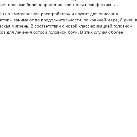
ские головные боли напряжения, триптаны неэффективны.
ен на «мигренозное расстройство» и служит для описания
иступы занимают по продолжитель­ности, по крайней мере, 8 дней в
еская мигрень. В соответствии с новой классификацией го­ловной
ков для лечения острой головной боли. В этих случаях более