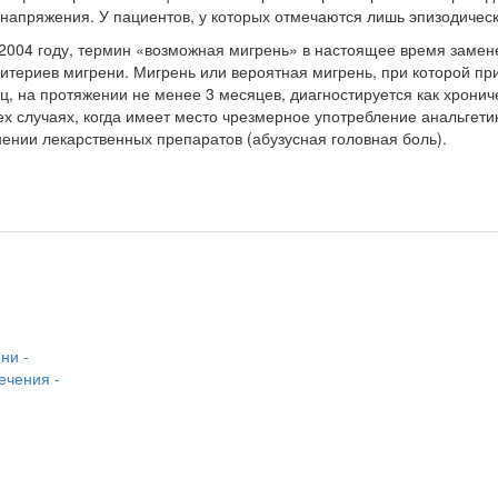
напряжения. У пациентов, у которых от­мечаются лишь эпизодиче
2004 году, термин «возможная мигрень» в настоящее время заме­н
критериев мигрени. Мигрень или вероятная мигрень, при которой пр
яц, на протяжении не менее 3 месяцев, диагностируется как хронич
ех случаях, когда имеет место чрезмерное употребление аналь­гети
нении лекарственных препаратов (абузусная головная боль).
ни -
ечения -