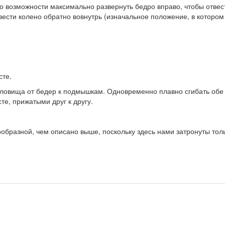
 по возможности максимально развернуть бедро вправо, чтобы отвест
вести колено обратно во­внутрь (изначальное положение, в котором
сте.
овища от бедер к подмышкам. Одновременно плавно сгибать обе но
те, прижатыми друг к другу.
образной, чем описано выше, поскольку здесь нами затронуты толь