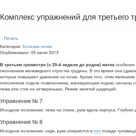
Комплекс упражнений для третьего 
Печать
Категория:
Болезни почек
Опубликовано: 05 июля 2013
В третьем триместре (с 25-й недели до родов) матка
осо­бенно
окончанием мечевидного отростка грудины. В это время она сдавлив
которые повышают давле­ние на почки. Кроме того, этим явлениям 
пояс­ничном отделе позвоночника, маскирующим подчас сигна­лы с
лежа или стоя на четвереньках. Режим за­нятий щадящий.
Упражнение № 7
Исходное положение: лежа на спине, руки вдоль корпуса. Глубоко 
Упражнение № 8
Исходное положение: сидя, руки опираются в
пол
позади туловища,