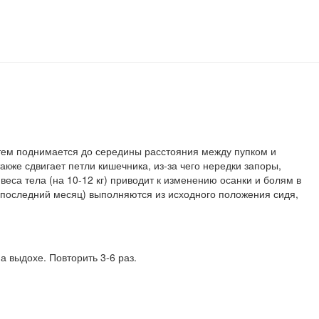
затем поднимается до середины расстояния меж­ду пупком и
кже сдвигает петли кишеч­ника, из-за чего нередки запоры,
еса тела (на 10-12 кг) приводит к изменению осанки и болям в
в последний месяц) выполняются из исходного положения сидя,
а выдохе. Повторить 3-6 раз.