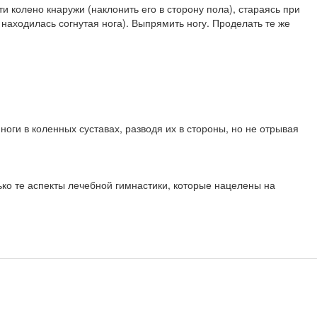
и колено кнаружи (наклонить его в сто­рону пола), стараясь при
 находилась со­гнутая нога). Выпрямить ногу. Проделать те же
ги в коленных суставах, разводя их в стороны, но не отрывая
ко те аспекты лечебной гимнастики, ко­торые нацелены на