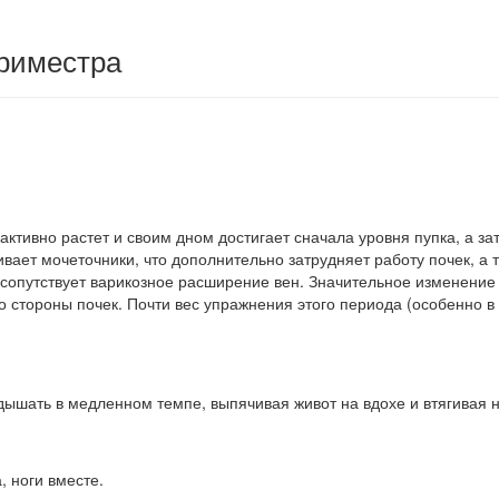
триместра
 активно растет и своим дном достигает сначала уров­ня пупка, а 
ает мочеточники, что дополнитель­но затрудняет работу почек, а та
сопутствует вари­козное расширение вен. Значительное изменение в
о стороны почек. Почти вес упражнения этого периода (особенно 
дышать в медленном темпе, выпячивая живот на вдохе и втягивая н
 ноги вместе.