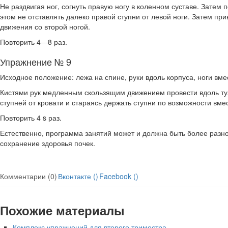
Не раздвигая ног, согнуть правую ногу в коленном суста­ве. Затем
этом не отставлять далеко правой ступни от левой ноги. Затем при
движения со второй ногой.
Повторить 4—8 раз.
Упражнение № 9
Исходное положение: лежа на спине, руки вдоль корпуса, ноги вме
Кистями рук медленным скользящим движением прове­сти вдоль тул
ступней от кровати и стараясь дер­жать ступни по возможности вмес
Повторить 4 s раз.
Естественно, программа занятий может и должна быть более разно
сохранение здоровья почек.
Комментарии (0)
Вконтакте (
)
Facebook (
)
Похожие материалы
Комплекс упражнений для второго триместра -