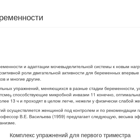
еременности
еменности и адаптации мочевыделительной сис­темы к новым наг
озитивной роли двигательной активности для беременных впервые
ов и многие другие.
ильных упражнений, меняющихся в разные ста­дии беременности, у
стсме
способствующие ми­кробной инвазии 11 конечно, оптимальная
9
лее 13 ч и проходят в целом легче, нежели у физически слабой же
тий осуществляется женщиной под контролем и по рекомендации ги
рофессор В.Е. Васильева (1959) предлагает следующую, весьма э
ганизме.
Комплекс упражнений для первого триместра