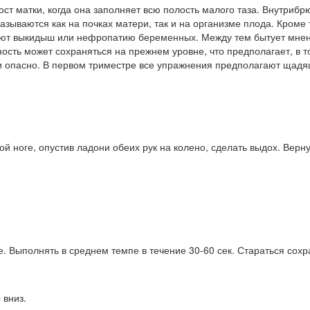
ст матки, когда она заполняет всю полость мало­го таза. Внутрибр
казываются как на почках матери, так и на организме плода. Кроме
руют выкидыш или нефропатию беременных. Между тем бытует мне­
ность может сохраняться на прежнем уров­не, что предполагает, в
и опасно. В первом триме­стре все упражнения предполагают щадящ
вой ноге, опустив ладони обеих рук на колено, сделать выдох. Вер
е. Выполнять в среднем темпе в течение 30-60 сек. Стараться сох
 вниз.