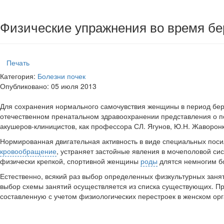
Физические упражнения во время б
Печать
Категория:
Болезни почек
Опубликовано: 05 июля 2013
Для сохранения нормального самочувствия женщины в период бер
отечественном пренатальном здравоохра­нении представления о п
акушеров-кли­ницистов, как профессора СЛ. Ягунов, Ю.Н. Жаворонк
Нормированная двигательная активность в виде специ­альных пос
кровообращение
, устраняет застой­ные явления в мочеполовой си
физически крепкой, спортивной женщины
роды
длятся немногим бо
Естественно, всякий раз выбор определенных физкуль­турных заня
выбор схемы занятий осуществляется из списка существующих. П
составленную с учетом физиологических перестроек в женском ор