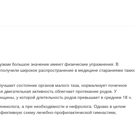
рузкам большое значение имеют физические упражнения.
В
 получили широкое рас­пространение в медицине стараниями таких
лучшает состояние органов малого таза, нормализует почечное
 двигательная ак­тивность облегчает протекание родов. У
нщи­ны, у которой длительность родов превышает в среднем 18 ч.
неколога, а при необходимости и нефро­лога. Однако в целом
ффективную схему лечебно-профилактической гимнастики,