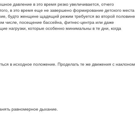
юшное давление в это время резко увели­чивается, отчего
 того, в это время еще не за­вершено формирование детского места
ние, будто женщине щадящий режим требуется во второй половине
 том числе, посещение бассейна, фитнес-центра или даже
ие нагрузки, кото­рые особенно минимальны в те дни, когда
нуться в исходное положение. Проделать те же движения с наклоном
ранять равномерное дыхание.