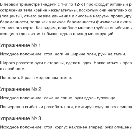
В первом триместре (недели с 1-й по 12-ю) происходит активный ро
сотрясения тела крайне нежелательны, по­скольку они негативно с
(плаценты), отчего резкие движения и силовые нагрузки провоци
беременности, тогда как в начале беременности физическая актив
теннисного корта. Как видим, по­добное мнение глубоко ошибочно 
женщина (до зача­тия) обычно ждала приход менструаций.
Упражнение № 1
Исходное положение: стоя, ноги на ширине плеч, руки на талии.
Широко развести руки в стороны, сделать вдох. Накло­ниться к пра
к левой ноге.
Повторить 8 раз в медленном темпе.
Упражнение № 2
Исходное положение: лежа на спине, руки вдоль туловища.
Поочередно сгибать и разгибать ноги, имитируя езду на велосипед
Упражнение № 3
Исходное положение: стоя, корпус наклонен вперед, руки опущены