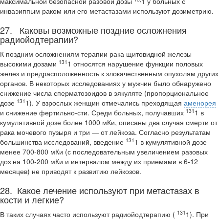
максимальной безопасной разовой дозы
1 у больных с
инваэиппым раком или его метастазами используют дозиметрию.
27. Каковы возможные поздние осложнения
радиойодтерапии?
К поздним осложнениям терапии рака щитовидной железы
131
высокими дозами
1 относятся нарушение функции половых
желез и предрасположенность к злока­чественным опухолям других
органов. В некоторых исследованиях у мужчин было обнаружено
снижение числа сперматозоидов в эякуляте (пропорциональное
131
дозе
1). У взрослых женщин отмечались преходящая
аменорея
131
и снижение фертильно-сти. Среди больных, получавших
1 в
кумулятивной дозе более 1000 мКи, описаны два случая смерти от
рака мочевого пузыря и три — от лейкоза. Согласно результатам
131
большинства исследований, введение
1 в кумулятивной дозе
менее 700-800 мКи (с последовательным увеличением разовых
доз на 100-200 мКи и интервалом меж­ду их приемами в 6-12
месяцев) не приводят к развитию лейкозов.
28. Какое лечение используют при метастазах в
кости и легкие?
131
В таких случаях часто используют радиойодтерапию (
1). При