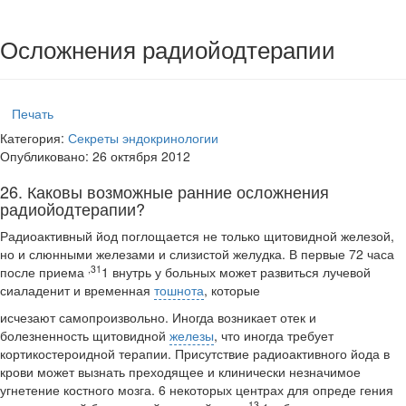
Осложнения радиойодтерапии
Печать
Категория:
Секреты эндокринологии
Опубликовано: 26 октября 2012
26. Каковы возможные ранние осложнения
радиойодтерапии?
Радиоактивный йод поглощается не только щитовидной железой,
но и слюн­ными железами и слизистой желудка. В первые 72 часа
,31
после приема
1 внутрь у больных может развиться лучевой
сиаладенит и временная
тошнота
, которые
исчезают самопроизвольно. Иногда возникает отек и
болезненность щитовидной
железы
, что иногда требует
кортикостероидной терапии. Присутствие радиоактив­ного йода в
крови может вызнать преходящее и клинически незначимое
угнетение костного мозга. 6 некоторых центрах для опреде гения
13,