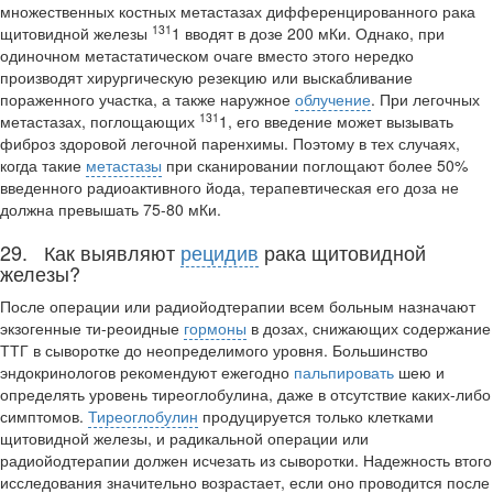
множественных костных метастазах дифференцированного рака
131
щитовидной железы
1 вводят в дозе 200 мКи. Однако, при
одиночном метастатическом очаге вместо этого неред­ко
производят хирургическую резекцию или выскабливание
пораженного участка, а также наружное
облучение
. При легочных
131
метастазах, поглощающих
1, его вве­дение может вызывать
фиброз здоровой легочной паренхимы. Поэтому в тех случа­ях,
когда такие
метастазы
при сканировании поглощают более 50%
введенного ра­диоактивного йода, терапевтическая его доза не
должна превышать 75-80 мКи.
29. Как выявляют
рецидив
рака щитовидной
железы?
После операции или радиойодтерапии всем больным назначают
экзогенные ти-реоидные
гормоны
в дозах, снижающих содержание
ТТГ в сыворотке до неопреде­лимого уровня. Большинство
эндокринологов рекомендуют ежегодно
пальпировать
шею и
определять уровень тиреоглобулина, даже в отсутствие каких-либо
симптомов.
Тиреоглобулин
продуцируется только клетками
щитовидной железы, и радикальной операции или
радиойодтерапии должен исчезать из сыворотки. На­дежность втого
исследования значительно возрастает, если оно проводится после