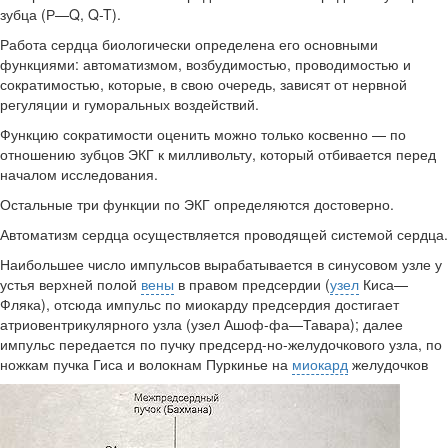
зубца (Р—Q, Q-T).
Работа сердца биологически определена его основными
функциями: автоматизмом, возбудимостью, проводимо­стью и
сократимостью, которые, в свою очередь, зави­сят от нервной
регуляции и гуморальных воздействий.
Функцию сократимости оценить можно только косвен­но — по
отношению зубцов ЭКГ к милливольту, который отбивается перед
началом исследования.
Остальные три функции по ЭКГ определяются досто­верно.
Автоматизм сердца осуществляется проводящей сис­темой сердца.
Наибольшее число импульсов вырабатывается в сину­совом узле у
устья верхней полой
вены
в правом предсер­дии (
узел
Киса—
Фляка), отсюда импульс по миокарду пред­сердия достигает
атриовентрикулярного узла (узел Ашоф-фа—Тавара); далее
импульс передается по пучку предсерд-но-желудочкового узла, по
ножкам пучка Гиса и волок­нам Пуркинье на
миокард
желудочков