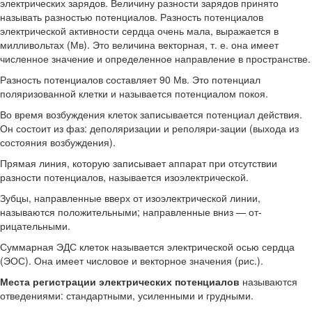
электрических зарядов. Величину разности зарядов принято
называть разностью потенциалов. Разность по­тенциалов
электрической активности сердца очень мала, выражается в
милливольтах (Мв). Это величина вектор­ная, т. е. она имеет
численное значение и определенное направление в пространстве.
Разность потенциалов составляет 90 Мв. Это потенциал
поляризованной клетки и называется потенциалом покоя.
Во время возбуждения клеток записывается потенциал действия.
Он состоит из фаз: деполяризации и реполяри-зации (выхода из
состояния возбуждения).
Прямая линия, которую записывает аппарат при от­сутствии
разности потенциалов, называется изоэлектрической.
Зубцы, направленные вверх от изоэлектрической линии,
называются положительными; направленные вниз — от­
рицательными.
Суммарная ЭДС клеток называется электрической осью сердца
(ЭОС). Она имеет числовое и векторное значения (рис.).
Места регистрации электрических потенциалов
назы­ваются
отведениями: стандартными, усиленными и груд­ными.