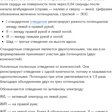
поля сердца на поверхности тела через 0,04 секунды после
начала возбуждения (справа — налево и сверху — вниз). Цифрами
обозначена величина потенциалов, стрелкой — ЭОС
I стандартное
отведение
регистрирует разность потен­циалов
между левой и правой рукой;
II — между правой рукой и левой ногой;
III — между левыми рукой и ногой;
Швд — третье отведение на высоте вдоха.
Стандартные отведения являются двухполюсными, так как в их
формировании принимают участие два потенциа­ла (двух
конечностей).
Усиленные полюсные отведения от конечностей. Они
регистрируют отведение с одной конечности, потому и на­зываются
однополюсными. Потенциал при этом увеличи­вается в 1,5 раза
благодаря объединению двух из трех потенциалов.
Обозначаются отведения по активному электроду:
AVL — активный электрод на левой руке;
AVR — на правой руке;
AVF — на левой ноге. Буква А обозначает усиление, V — символ