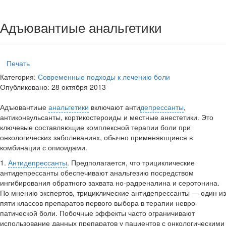
Адъювантиые анальгетики
Печать
Категория:
Современные подходы к лечению боли
Опубликовано: 28 октября 2013
Адъювантиые
анальгетики
включают анти­
депрессанты
,
антиконвульсанты, кортикосте­роиды и местные анестетики. Это
ключевые составляющие комплексной терапии боли при
онкологических заболеваниях, обычно приме­няющиеся в
комбинации с опиоидами.
1.
Антидепрессанты
. Предполагается, что трициклические
антидепрессанты обеспечивают анальгезию посредством
ингибирования обратного захвата но-радреналина и серотонина.
По мнению экспертов, трициклические антидепрес­санты — один из
пяти классов препа­ратов первого выбора в терапии невро­
патической боли. Побочные эффекты часто ограничивают
использование дан­ных препаратов у пациентов с онколо­гическими