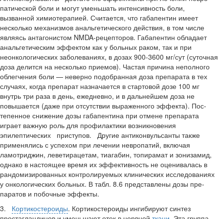
патической боли и могут уменьшать интенсивность боли,
вызванной химио­терапией. Считается, что габапентин имеет
несколько механизмов анальге­тического действия, в том числе
явля­ясь антагонистом NMDA-рецепторов. Габапентин обладает
анальгетическим эффектом как у больных раком, так и при
неонкологических заболеваниях, в дозах 900-3600 мг/сут (суточная
доза делится на несколько приемов). Частая причина неполного
облегчения боли — неверно подобранная доза препарата в тех
случаях, когда препарат назначает­ся в стартовой дозе 100 мг
внутрь три раза в день, ежедневно, и в дальней­шем доза не
повышается (даже при от­сутствии выраженного эффекта). Пос­
тепенное снижение дозы габапентина при отмене препарата
играет важную роль для профилактики возникновения
эпилептических приступов. Другие антиконвульсанты также
применялись с успехом при лечении невропатий, включая
ламотриджин, леветирацетам, тиагабин, топирамат и зонизамид,
од­нако в настоящее время их эффектив­ность не оценивалась в
рандомизиро­ванных контролируемых клинических исследованиях
у онкологических боль­ных. В табл. 8.6 представлены дозы пре­
паратов и побочные эффекты.
3.
Кортикостероиды
. Кортикостероиды ингибируют синтез
простагландинов и уменьшают отек в нервной
ткани
. Эта группа