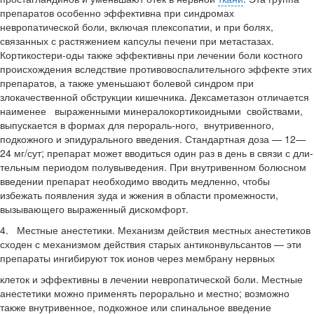
препаратов особенно эффек­тивна при синдромах
невропатической боли, включая плексопатии, и при бо­лях,
связанных с растяжением капсулы печени при метастазах.
Кортикостери-оды также эффективны при лечении боли костного
происхождения вслед­ствие противовоспалительного эффек­те этих
препаратов, а также уменьшают болевой синдром при
злокачественной обструкции кишечника. Дексаметазон отличается
наименее выраженными минералокортикоидными свойствами,
выпускается в формах для перораль-ного, внутривенного,
подкожного и эпидурального введения. Стандартная доза — 12—
24 мг/сут; препарат может вводиться один раз в день в связи с дли­
тельным периодом полувыведения. При внутривенном болюсном
введении пре­парат необходимо вводить медленно, чтобы
избежать появления зуда и жже­ния в области промежности,
вызываю­щего выраженный дискомфорт.
4. Местные анестетики. Механизм действия местных анестетиков
сходен с механизмом действия старых антиконвульсантов — эти
препараты ингибируют ток ионов через мембрану нервных
клеток и эффективны в лечении невропатической боли. Местные
анестетики можно применять перорально и местно; возможно
также внутривенное, подкожное или спинальное введение