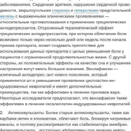
заболеваниями. Сердечная аритмия, нарушения сердечной прово­
димости, закрытоугольная
глаукома
и
гиперплазия
предстательной
железы
с выраженными клиническими проявле­ниями —
относительные противопока­зания к применению трициклических
антидепрессантов. Отсроченный терапевтический эффект
трициклических антидепрессантов, при котором облег­чение боли
возможно только через не­сколько дней или недель после начала
приема препарата, может создавать препятствие для
использования данных препаратов с целью уменьшения боли у
пациентов с ограниченной продолжи­тельностью жизни. С другой
стороны, их положительные эффекты на каче­ство сна и улучшение
настроения могут иметь большое значение. Венлафаксин —
атипичный антидепрес-:ант нового поколения, который
применяется ал я уменьшения проявлении циспластин-ин-
цуцированных невропатий и имеет дополни­тельные
преимущества, так как аффективен в лечении приливов жара.
Некоторые исследо­ватели предполагают, что венлафаксин также
эффективен в лечении оксалиллатин-индуцированных невропатий.
2. Антиконвульсанты. Более старые антиконвульсанты, такие как
карбама-зепин и клоназепам, облегчают боль, блокируя натриевые
каналы, и поэтому рассматриваются как стабилизаторы мембран.
Антиконвульсанты доста­точно эффективны при лечении невро­