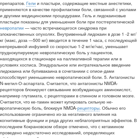
препаратов.
Гели
и пластыри, содержащие местные анестетики,
применяются в качестве профилактики боли, связанной с уколами
и другими медицинскими процедурами. Гель и лидокаиновые
пластыри показаны для уменьшения боли при постгерпетической
невропатии
— часто встречающегося синдрома при
злокачественных опухолях. Внутривенный лидокаин в дозе 1 -2 мг/
кг (макс, доза —500 мг) вводится в течение 1 часа, с последующей
непрерывной инфузией со скоростью 1-2 мг/кг/час, уменьшает
труднокупируемую невропатическую боль у пациентов,
находящихся в ста­ционаре на паллиативной терапии или в
условиях хосписа. Эпидуральное или интратекальное введение
лидокаина или бупивакаина в сочетаниии с опиои-дами
способствует уменьшению невро­патической боли. 5. Антагонисты
N-метил-О-аспартата. Считается, что антагонисты NMDA-
рецепторов блокируют связывание воз­буждающих аминокислот,
например глутамата, с рецепторами в спинном и головном мозге.
Считается, что ке-тамин может купировать сильную не­
вропатическую боль, блокируя NMDA-
рецепторы
. Обычно его
использование ограничено из-за негативного влияния на
когнитивные функции и ряда других неблагоприятных эффектов. В
послед­нем Кокрановском обзоре отмечено, что с кетамином
проведено недоста­точно исследований, определяющих