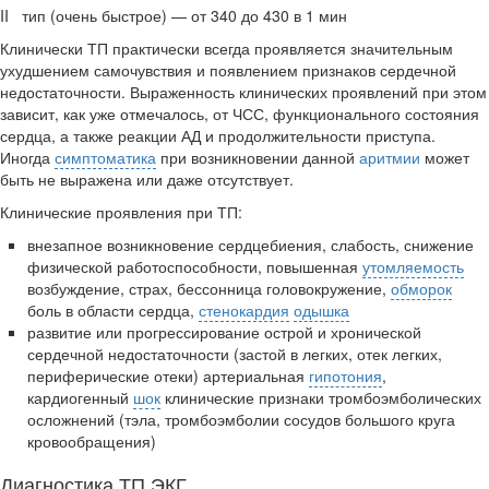
II тип (очень быстрое) — от 340 до 430 в 1 мин
Клинически ТП практически всегда проявляется значительным
ухуд­шением самочувствия и появлением признаков сердечной
недостаточнос­ти. Выраженность клинических проявлений при этом
зависит, как уже от­мечалось, от ЧСС, функционального состояния
сердца, а также реакции АД и продолжительности приступа.
Иногда
симптоматика
при возникно­вении данной
аритмии
может
быть не выражена или даже отсутствует.
Клинические проявления при ТП:
внезапное возникновение сердцебиения, слабость, снижение
физи­ческой работоспособности, повышенная
утомляемость
возбуждение, страх, бессонница головокружение,
обморок
боль в области сердца,
стенокардия
одышка
развитие или прогрессирование острой и хронической
сердечной недо­статочности (застой в легких, отек легких,
периферические отеки) артериальная
гипотония
,
кардиогенный
шок
клинические признаки тромбоэмболических
осложнений (тэла, тромбоэмболии сосудов большого круга
кровообращения)
Диагностика ТП ЭКГ