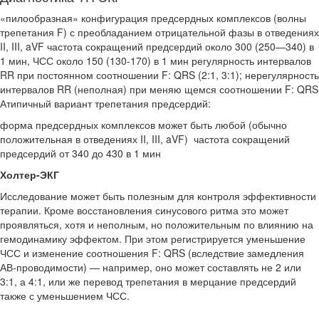
«пилообразная» конфигурация предсердных комплексов (волны
трепе­тания F) с преобладанием отрицательной фазы в отведениях
II, III, aVF частота сокращений предсердий около 300 (250—340) в
1 мин, ЧСС около 150 (130-170) в 1 мин регулярность интервалов
RR при постоянном соотношении F: QRS (2:1, 3:1); нерегулярность
интервалов RR (неполная) при меняю щемся соотношении F: QRS
Атипичный вариант трепетания предсердий:
форма предсердных комплексов может быть любой (обычно
положи­тельная в отведениях II, III, aVF) частота сокращений
предсердий от 340 до 430 в 1 мин
Холтер-ЭКГ
Исследование может быть полезным для контроля эффективности
терапии. Кроме восстановления синусового ритма это может
проявлять­ся, хотя и неполным, но положительным по влиянию на
гемодинамику эффектом. При этом регистрируется уменьшение
ЧСС и изменение со­отношения F: QRS (вследствие замедления
АВ-проводимости) — напри­мер, оно может составлять не 2 или
3:1, а 4:1, или же перевод трепетания в мерцание предсердий
также с уменьшением ЧСС.