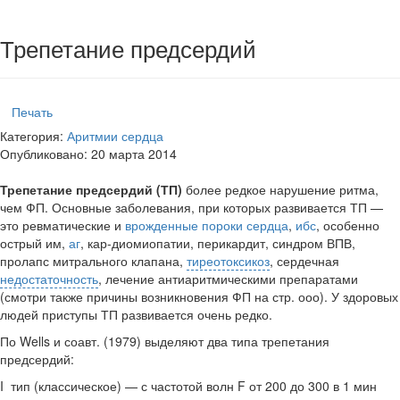
Трепетание предсердий
Печать
Категория:
Аритмии сердца
Опубликовано: 20 марта 2014
Трепетание предсердий (ТП)
более редкое нарушение ритма,
чем ФП. Основные заболевания, при которых развивается ТП —
это ревматичес­кие и
врожденные пороки сердца
,
ибс
, особенно
острый им,
аг
, кар-диомиопатии, перикардит, синдром ВПВ,
пролапс митрального клапана,
тиреотоксикоз
, сердечная
недостаточность
, лечение антиаритмическими препаратами
(смотри также причины возникновения ФП на стр. ооо). У здоровых
людей приступы ТП развивается очень редко.
По Wells и соавт. (1979) выделяют два типа трепетания
предсердий:
I тип (классическое) — с частотой волн F от 200 до 300 в 1 мин