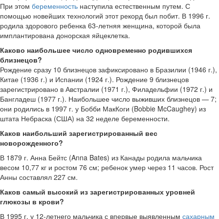
При этом
беременность
наступила есте­ственным путем. С
помощью новейших технологий этот рекорд был побит. В 1996 г.
родила здорового ребенка 63-летняя женщина, которой была
имплантирована до­норская яйцеклетка.
Каково наибольшее число одновременно родившихся
близнецов?
Рождение сразу 10 близнецов зафиксировано в Бразилии (1946 г.),
Китае (1936 г.) и Испании (1924 г.). Рождение 9 близнецов
зарегистрировано в Австралии (1971 г.), Филадельфии (1972 г.) и
Бангладеш (1977 г.). Наибольшее число выжив­ших близнецов — 7;
они родились в 1997 г. у Бобби МакКоги (Bobbie McCaughey) из
штата Небраска (США) на 32 неделе беременности.
Каков наибольший зарегистрированный вес
новорожденного?
В 1879 г. Анна Бейтс (Anna Bates) из Канады родила мальчика
весом 10,77 кг и ростом 76 см; ребенок умер через 11 часов. Рост
Анны составлял 227 см.
Каков самый высокий из зарегистрированных уровней
глюкозы в крови?
В 1995 г. у 12-летнего мальчика с впервые выявленным
сахарным