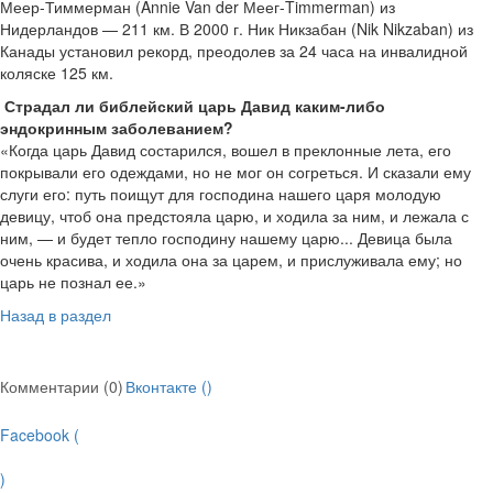
Меер-Тиммерман (Annie Van der Меег-Timmerman) из
Нидерландов — 211 км. В 2000 г. Ник Никзабан (Nik Nikzaban) из
Канады установил рекорд, преодолев за 24 часа на инвалидной
коляске 125 км.
Страдал ли библейский царь Давид каким-либо
эндокринным заболеванием?
«Когда царь Давид состарился, вошел в преклонные лета, его
покрывали его одеждами, но не мог он согреться. И сказали ему
слуги его: путь поищут для госпо­дина нашего царя молодую
девицу, чтоб она предстояла царю, и ходила за ним, и ле­жала с
ним, — и будет тепло господину нашему царю... Девица была
очень красива, и ходила она за царем, и прислуживала ему; но
царь не познал ее.»
Назад в раздел
Комментарии (0)
Вконтакте (
)
Facebook (
)