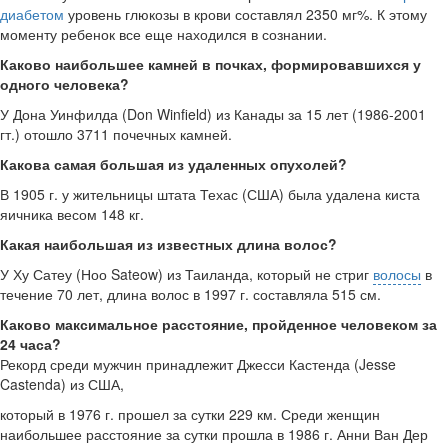
диабетом
уро­вень глюкозы в крови составлял 2350 мг%. К этому
моменту ребенок все еще нахо­дился в сознании.
Каково наибольшее камней в почках, формировавшихся у
одного человека?
У Дона Уинфилда (Don Winfield) из Канады за 15 лет (1986-2001
гт.) отошло 3711 почечных камней.
Какова самая большая из удаленных опухолей?
В 1905 г. у жительницы штата Техас (США) была удалена киста
яичника весом 148 кг.
Какая наибольшая из известных длина волос?
У Ху Сатеу (Ноо Sateow) из Таиланда, который не стриг
волосы
в
течение 70 лет, длина волос в 1997 г. составляла 515 см.
Каково максимальное расстояние, пройденное человеком за
24 часа?
Рекорд среди мужчин принадлежит Джесси Кастенда (Jesse
Castenda) из США,
который в 1976 г. прошел за сутки 229 км. Среди женщин
наибольшее расстояние за сутки прошла в 1986 г. Анни Ван Дер