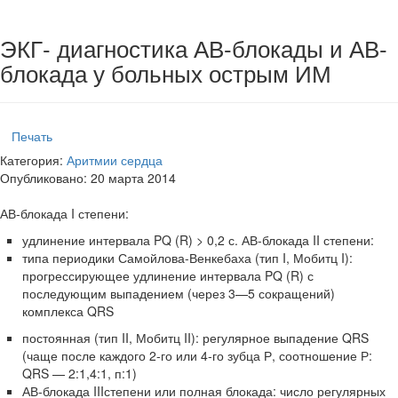
ЭКГ- диагностика АВ-блокады и АВ-
блокада у больных острым ИМ
Печать
Категория:
Аритмии сердца
Опубликовано: 20 марта 2014
АВ-блокада I степени:
удлинение интервала PQ (R) > 0,2 с. АВ-блокада II степени:
типа периодики Самойлова-Венкебаха (тип I, Мобитц I):
прогрес­сирующее удлинение интервала PQ (R) с
последующим выпадением (через 3—5 сокращений)
комплекса QRS
постоянная (тип II, Мобитц II): регулярное выпадение QRS
(чаще после каждого 2-го или 4-го зубца Р, соотношение Р:
QRS — 2:1,4:1, п:1)
АВ-блокада IIIстепени или полная блокада: число регулярных