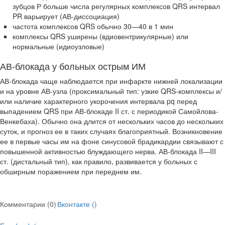
зубцов Р больше числа регулярных комплексов QRS интервал
PR варьирует (АВ-диссоциация)
частота комплексов QRS обычно 30—40 в 1 мин
комплексы QRS уширены (вдиовентрикулярные) или
нормальные (идиоузловые)
АВ-блокада у больных острым ИМ
АВ-блокада чаще наблюдается при инфаркте нижней локализа­ции
и на уровне АВ-узла (проксимальный тип: узкие QRS-комплексы и/
или наличие характерного укорочения интервала pq перед
выпаде­нием QRS при АВ-блокаде II ст. с периодикой Самойлова-
Венкебаха). Обычно она длится от нескольких часов до нескольких
суток, и прогноз ее в таких случаях благоприятный. Возникновение
ее в первые часы им на фоне синусовой брадикардии связывают с
повышенной активностью блуждающего нерва. АВ-блокада II—III
ст. (дистальный тип), как прави­ло, развивается у больных с
обширным поражением при переднем им.
Комментарии (0)
Вконтакте (
)