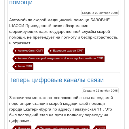
помощи
Создано 22 октября 2008
Автомобили
скорой
медицинской
помощи
БАЗОВЫЕ
ШАССИ Приведенный ниже обзор машин,
формирующих парк государственной службы
скорой
помощи
, не претендует на полноту и беспристрастность,
и отражает ...
Автомобили СМП
Базовые шасси СМП
Автомобили скорой медицинской помощиАвтомобили СМП
Авто СМП
Теперь цифровые каналы связи
Создано 22 ноября 2008
Закончился монтаж оптоволоконной связи на седьмой
подстанции станции
скорой
медицинской
помощи
города
Екатеринбурга
по адресу Таватуйская 11 . Это
был последний этап на пути к полному переходу на
цифровые ...
Новости
Теперь цифровые каналы связи
VPN