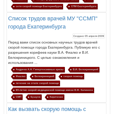
сети скорой помощи Екатеринбурга
СПМ Екатеринбурга
Список трудов врачей МУ "ССМП"
города Екатеринбурга
Создано 05 апреля 2009
Перед вами список основных научных трудов врачей
скорой
помощи
города
Екатеринбурга
. Публикую его с
разрешения корифеев науки В.А. Фиалко и В.И.
Белокриницкого. С целью ознакомления и
использования ...
Андреев А.Н. Гипертензивные кризы
В.И. Белокриницкий
Фиалко
Белокриницкий
скорая помощь
лечение на этапе скорой помощи
85-летие скорой медицинской помощи имени В.Ф. Капиноса
СМП
Бушуев
Кириченко
Как вызвать скорую помощь с