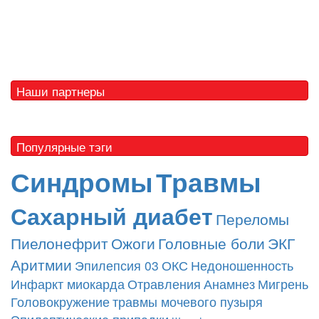
Наши партнеры
Популярные тэги
Синдромы
Травмы
Сахарный диабет
Переломы
Пиелонефрит
Ожоги
Головные боли
ЭКГ
Аритмии
Эпилепсия
03
ОКС
Недоношенность
Инфаркт миокарда
Отравления
Анамнез
Мигрень
Головокружение
травмы мочевого пузыря