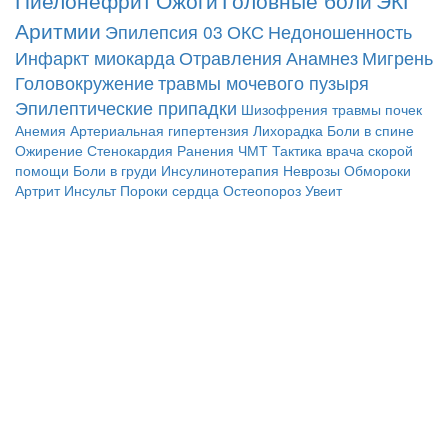
Пиелонефрит
Ожоги
Головные боли
ЭКГ
Аритмии
Эпилепсия
03
ОКС
Недоношенность
Инфаркт миокарда
Отравления
Анамнез
Мигрень
Головокружение
травмы мочевого пузыря
Эпилептические припадки
Шизофрения
травмы почек
Анемия
Артериальная гипертензия
Лихорадка
Боли в спине
Ожирение
Стенокардия
Ранения
ЧМТ
Тактика врача скорой
помощи
Боли в груди
Инсулинотерапия
Неврозы
Обмороки
Артрит
Инсульт
Пороки сердца
Остеопороз
Увеит
© 2010 - 2021 / 03-Ektb.ru
Сайт о медицине и скорой помощи
.
Все права защищены. При копировании материалов ссылка