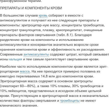
трансфузионной терапии.
ПРЕПАРАТЫ И КОМПОНЕНТЫ КРОВИ
В большинстве случаев
кровь
собирают в емкости с
антикоагулянтом и получают из нее следующие препараты и
компоненты: эритроцитар-ную массу, концентраты тромбоцитов,
концентрат гранулоцитов, плазму, криопреципитат, очищенные
препараты факторов свертыва­ния (табл. 8.1). Благодаря
разделению крови на компоненты и исполь­зованию
антикоагулянтов и консервантов значительно возросли сроки
хранения компонентов крови и эффективность их расходования.
Со­временные
антикоагулянты
содержат цитрат, который связывает
ионы
кальция
и тем самым препятствует свертыванию крови.
Наиболее часто используемым компонентом крови является эрит-
роцитарная
масса
. На нее приходится примерно половина из
ежегодно переливаемых 14,8 млн доз компонентов крови.
Эритроцитарная масса содержит в основном эритроциты
(гематокрит 60—80%), а также 10% плазмы, 30% тромбоцитов и
10% лейкоцитов, представленных в исход­ном объеме цельной
крови. Присутствующие в эритроцитарной массе в незначительных
количествах факторы свертывания и
тромбоциты
не имеют
клинического значения.