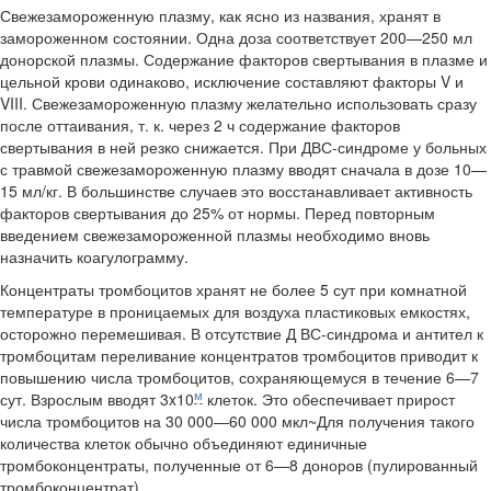
Свежезамороженную плазму, как ясно из названия, хранят в
заморо­женном состоянии. Одна доза соответствует 200—250 мл
донорской плазмы. Содержание факторов свертывания в плазме и
цельной крови одинаково, исключение составляют факторы V и
VIII. Свежезаморо­женную плазму желательно использовать сразу
после оттаивания, т. к. через 2 ч содержание факторов
свертывания в ней резко снижается. При ДВС-синдроме у больных
с травмой свежезамороженную плазму вводят сначала в дозе 10—
15 мл/кг. В большинстве случаев это восста­навливает активность
факторов свертывания до 25% от нормы. Перед повторным
введением свежезамороженной плазмы необходимо вновь
назначить коагулограмму.
Концентраты тромбоцитов хранят не более 5 сут при комнатной
тем­пературе в проницаемых для воздуха пластиковых емкостях,
осторож­но перемешивая. В отсутствие Д ВС-синдрома и антител к
тромбоци­там переливание концентратов тромбоцитов приводит к
повышению числа тромбоцитов, сохраняющемуся в течение 6—7
м
сут. Взрослым вводят 3x10
клеток. Это обеспечивает прирост
числа тромбоцитов на 30 000—60 000 мкл~Для получения такого
количества клеток обычно объединяют единичные
тромбоконцентраты, полученные от 6—8 до­норов (пулированный
тромбоконцентрат).