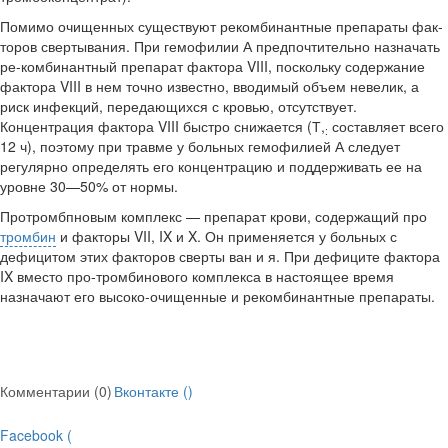
Помимо очищенных существуют рекомбинантные препараты фак­
торов свертывания. При гемофилии А предпочтительно назначать
ре-комбинантный препарат фактора VIII, поскольку содержание
факто­ра VIII в нем точно известно, вводимый объем невелик, а
риск инфек­ций, передающихся с кровью, отсутствует.
Концентрация фактора VIII быстро снижается (Т,
составляет всего
:
12 ч), поэтому при травме у больных гемофилией А следует
регулярно определять его концентра­цию и поддерживать ее на
уровне 30—50% от нормы.
Протромбпновым комплекс — препарат крови, содержащий про­
тромбин
и факторы VII, IX и X. Он применяется у больных с
дефици­том этих факторов сверты ван и я. При дефиците фактора
IX вместо про-тромбинового комплекса в настоящее время
назначают его высоко-очищенные и рекомбинантные препараты.
Комментарии (0)
Вконтакте (
)
Facebook (