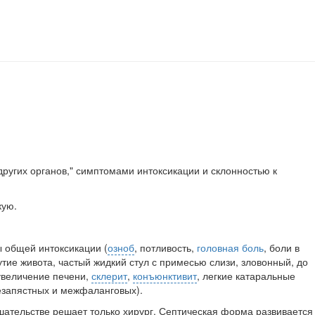
ругих органов," симптомами ин­токсикации и склонностью к
кую.
 общей интоксикации (
озноб
, потливость,
головная боль
, боли в
дутие живота, частый жидкий стул с примесью сли­зи, зловонный, до
увеличение пе­чени,
склерит
,
конъюнктивит
, легкие катаральные
чезапястных и межфаланговых).
ательстве решает только хирург. Септическая форма развивается