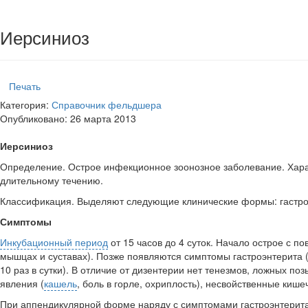
Иерсиниоз
Печать
Категория:
Справочник фельдшера
Опубликовано: 26 марта 2013
Иерсиниоз
Определение. Острое инфекционное зоонозное забо­левание. Харак
длительному течению.
Классификация. Выделяют следующие клинические формы: гастроэ
Симптомы
Инкубационный период
от 15 часов до 4 суток. Начало острое с
мышцах и сус­тавах). Позже появляются симптомы гастроэнтерита (
10 раз в сутки). В отличие от дизенте­рии нет тенезмов, ложных п
явле­ния (
кашель
, боль в горле, охриплость), несвойственные киш
При аппендикулярной форме наряду с симптомами гастроэнтерита