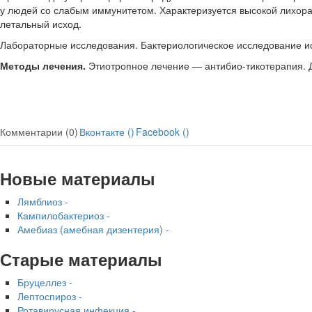
у людей со слабым им­мунитетом. Характеризуется высокой лихора
летальный исход.
Лабораторные исследования. Бактериологическое исследование ис
Методы лечения.
Этиотропное лечение — антибио-тикотерапия.
Комментарии (0)
Вконтакте (
)
Facebook (
)
Новые материалы
Лямблиоз -
Кампилобактериоз -
Амебиаз (амебная дизентерия) -
Старые материалы
Бруцеллез -
Лептоспироз -
Ротавирусная инфекция -