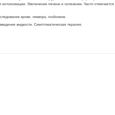
интоксикации. Увеличение печени и селезенки. Час­то отмечается
ледование крови, ликвора, гнойников.
ведение жидкости. Симптома­тическая терапия.