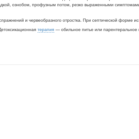
дкой, озно­бом, профузным потом, резко выраженными симптома­ми 
пражнений и червеобразного отростка. При септической форме исс
 Детоксикационная
терапия
— обильное питье или парентеральное в