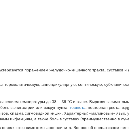
теризуется поражением желудочно-кишеч­ного тракта, суставов и д
нтероколитическую, аппендикулярную, септическую, субклиничес
 повышением температуры до 38— 39 °С и выше. Выражены симптомы
боль в эпигастрии или вокруг пупка,
тошнота
, повторная рво­та, вз
озывов, спазма сигмовидной кишки. Характерны: «малиновый» язык, 
ечным инфекциям, а также боль в суставах (преиму­щественно в лу
 появляются симптомы аппендицита. Воп­рос об оперативном вмеш